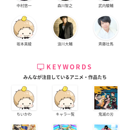
中村悠一
森川智之
武内駿輔
坂本真綾
浪川大輔
斉藤壮馬
KEYWORDS
みんなが注目しているアニメ・作品たち
ちいかわ
キャラ一覧
鬼滅の刃