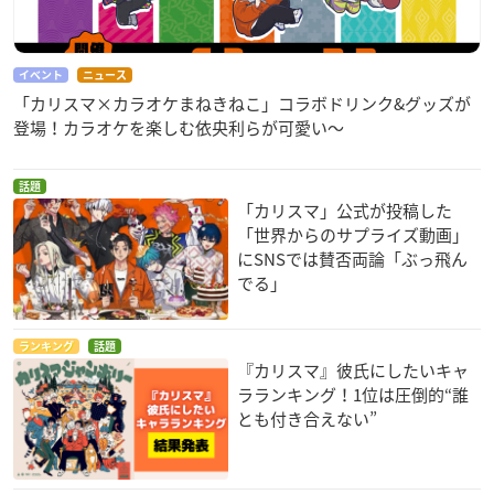
イベント
ニュース
「カリスマ×カラオケまねきねこ」コラボドリンク&グッズが
登場！カラオケを楽しむ依央利らが可愛い～
話題
「カリスマ」公式が投稿した
「世界からのサプライズ動画」
にSNSでは賛否両論「ぶっ飛ん
でる」
ランキング
話題
『カリスマ』彼氏にしたいキャ
ラランキング！1位は圧倒的“誰
とも付き合えない”