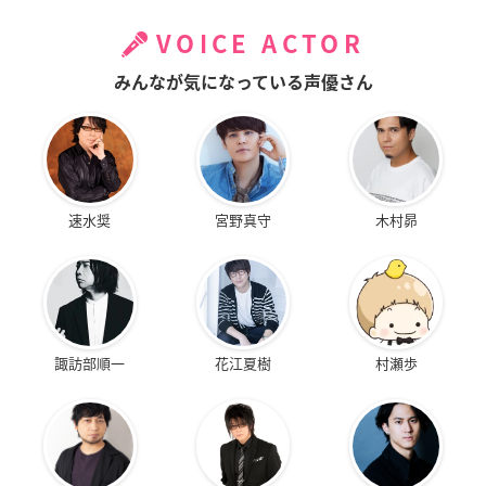
VOICE ACTOR
みんなが気になっている声優さん
速水奨
宮野真守
木村昴
諏訪部順一
花江夏樹
村瀬歩