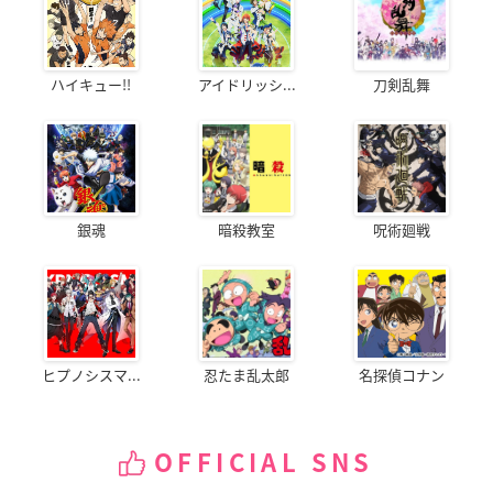
ハイキュー!!
アイドリッシ...
刀剣乱舞
銀魂
暗殺教室
呪術廻戦
ヒプノシスマ...
忍たま乱太郎
名探偵コナン
OFFICIAL SNS