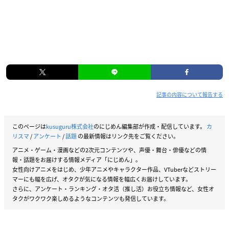
記事の内容について報告する
このページは
kusuguru株式会社
のにじめん編集部が作成・配信しています。
カ
リスマ
/
アンケート
/
話題
の最新情報はリンク先をご覧ください。
アニメ・ゲーム・漫画などの2次元コンテンツや、声優・舞台・俳優などの情
報・話題をお届けする情報メディア「にじめん」。
女性向けアニメをはじめ、少年アニメやキャラクター作品、VTuberなどストリー
マーにも幅を広げ、オタクが気になる情報を幅広くお届けしています。
さらに、アンケート・ランキング・オタ活（推し活）お役立ち情報など、女性オ
タクがワクワク楽しめるようなコンテンツも発信しています。