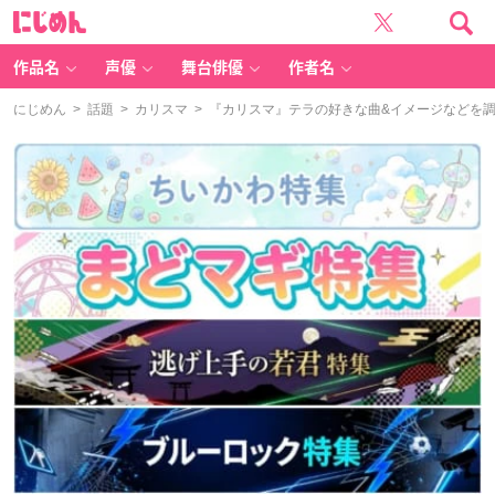
に
じ
め
ん
作品名
声優
舞台俳優
作者名
にじめん
>
話題
>
カリスマ
> 『カリスマ』テラの好きな曲&イメージなどを調