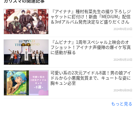
カリスマの関連記事
『アイナナ』種村有菜先生の撮り下ろしジ
ャケットに釘付け！新曲「MEDiUM」配信
＆3rdアルバム発売決定など盛りだくさん
2024年6月10日
『ムビナナ』1周年スペシャル上映会のオ
フショット！アイナナ声優陣の爆イケ写真
に感動が蘇る
2024年6月10日
可愛い系の2次元アイドル8選！男の娘アイ
ドルから小悪魔気質まで、キュートな姿に
胸キュン必至
2024年6月09日
もっと見る