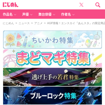
に
じ
め
ん
作品名
声優
舞台俳優
作者名
にじめん
>
ニュース
>
アニメ
> AGF情報！エンスカイ『あんスタ』の限定商