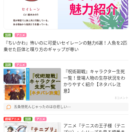
話題
アニメ
『ちいかわ』怖いのに可愛いセイレーンの魅力6選！人魚を2匹
乗せた巨体と喋り方のギャップが尊い
話題
アニメ
『呪術廻戦』キャラクター生死
一覧！登場人物の生存状況をわ
かりやすく紹介【ネタバレ注
意】
8コメント
五条悟死んじゃったのは😞悲しい⋯
劇場アニメ
話題
アニメ
アニメ『テニスの王子様（テニ
プリ）』シリーズを見る順番ま