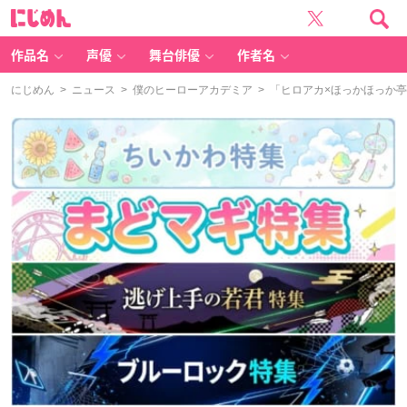
に
じ
め
ん
作品名
声優
舞台俳優
作者名
にじめん
>
ニュース
>
僕のヒーローアカデミア
> 「ヒロアカ×ほっかほっか