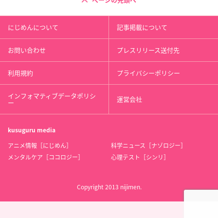
ページの先頭へ
にじめんについて
記事掲載について
お問い合わせ
プレスリリース送付先
利用規約
プライバシーポリシー
インフォマティブデータポリシ
運営会社
ー
kusuguru
media
アニメ情報［にじめん］
科学ニュース［ナゾロジー］
メンタルケア［ココロジー］
心理テスト［シンリ］
Copyright 2013 nijimen.