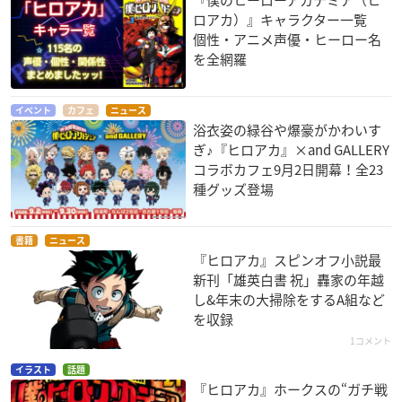
ロアカ）』キャラクター一覧
個性・アニメ声優・ヒーロー名
を全網羅
イベント
カフェ
ニュース
浴衣姿の緑谷や爆豪がかわいす
ぎ♪『ヒロアカ』×and GALLERY
コラボカフェ9月2日開幕！全23
種グッズ登場
書籍
ニュース
『ヒロアカ』スピンオフ小説最
新刊「雄英白書 祝」轟家の年越
し&年末の大掃除をするA組など
を収録
1コメント
イラスト
話題
『ヒロアカ』ホークスの“ガチ戦