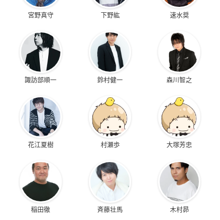
宮野真守
下野紘
速水奨
諏訪部順一
鈴村健一
森川智之
花江夏樹
村瀬歩
大塚芳忠
稲田徹
斉藤壮馬
木村昴