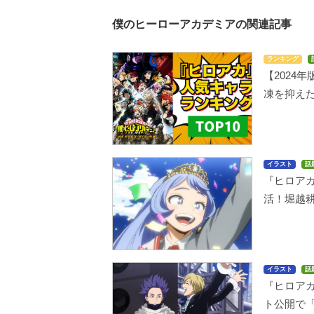
僕のヒーローアカデミアの関連記事
ランキング
【2024
凍を抑えた
イラスト
話
『ヒロア
活！堀越
イラスト
話
『ヒロア
ト公開で