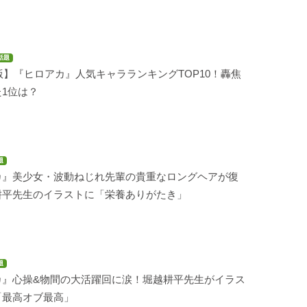
話題
年版】『ヒロアカ』人気キャラランキングTOP10！轟焦
1位は？
題
カ』美少女・波動ねじれ先輩の貴重なロングヘアが復
耕平先生のイラストに「栄養ありがたき」
題
カ』心操&物間の大活躍回に涙！堀越耕平先生がイラス
「最高オブ最高」