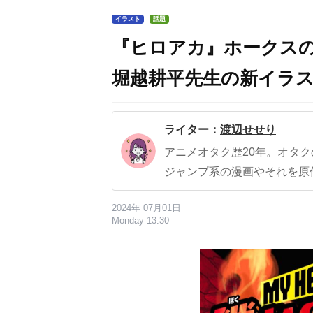
イラスト
話題
『ヒロアカ』ホークスの
堀越耕平先生の新イラ
ライター：
渡辺せせり
アニメオタク歴20年。オタ
ジャンプ系の漫画やそれを原
2024年 07月01日
Monday 13:30