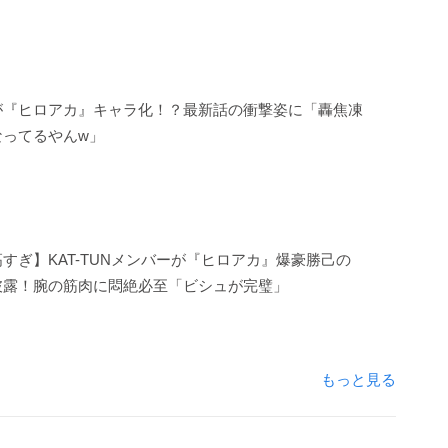
が『ヒロアカ』キャラ化！？最新話の衝撃姿に「轟焦凍
なってるやんw」
すぎ】KAT-TUNメンバーが『ヒロアカ』爆豪勝己の
披露！腕の筋肉に悶絶必至「ビシュが完璧」
もっと見る