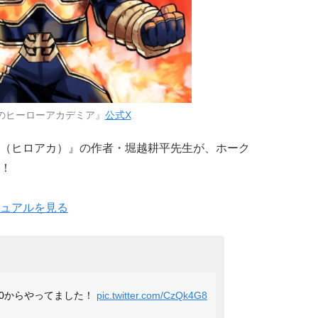
のヒーローアカデミア』
公式X
（ヒロアカ）』の作者・堀越耕平先生が、ホーク
！
ュアルを見る
30からやってました！
pic.twitter.com/CzQk4G8