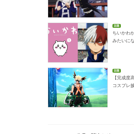
話題
ちいかわ
みたいに
話題
【完成度高
コスプレ