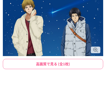
高画質で見る (全1枚)