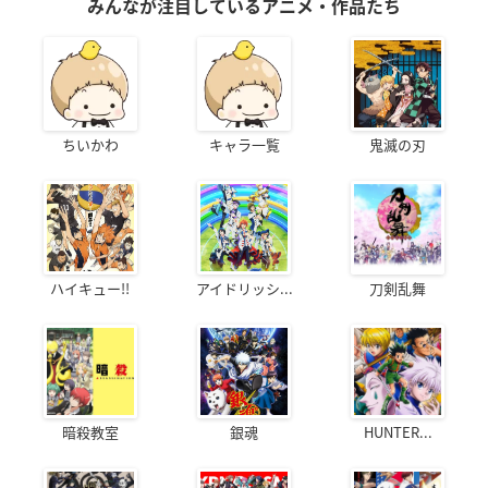
みんなが注目しているアニメ・作品たち
ちいかわ
キャラ一覧
鬼滅の刃
ハイキュー!!
アイドリッシ...
刀剣乱舞
暗殺教室
銀魂
HUNTER...