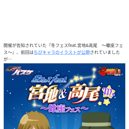
開催が告知されていた『冬フェスfeat.宮地&高尾 ～蠍座フェ
ス～』、前回は
ちびキャラのイラストが公開
されていました
が…