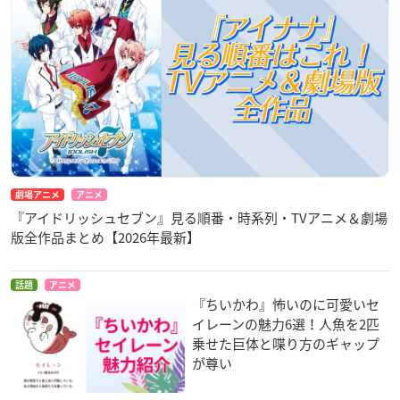
劇場アニメ
アニメ
『アイドリッシュセブン』見る順番・時系列・TVアニメ＆劇場
版全作品まとめ【2026年最新】
話題
アニメ
『ちいかわ』怖いのに可愛いセ
イレーンの魅力6選！人魚を2匹
乗せた巨体と喋り方のギャップ
が尊い