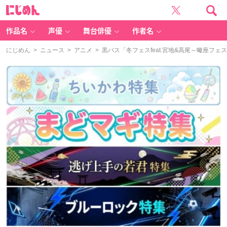
に
じ
め
ん
作品名
声優
舞台俳優
作者名
にじめん
>
ニュース
>
アニメ
> 黒バス「冬フェスfeat.宮地&高尾～蠍座