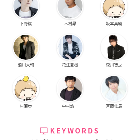
下野紘
木村昴
坂本真綾
浪川大輔
花江夏樹
森川智之
村瀬歩
中村悠一
斉藤壮馬
KEYWORDS