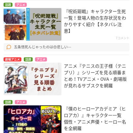
話題
アニメ
『呪術廻戦』キャラクター生死
一覧！登場人物の生存状況をわ
かりやすく紹介【ネタバレ注
意】
7コメント
五条悟死んじゃったのは😞悲しい⋯
劇場アニメ
話題
アニメ
アニメ『テニスの王子様（テニ
プリ）』シリーズを見る順番ま
とめ！TVアニメ・OVA・劇場版
が見れるサブスクを網羅
話題
アニメ
『僕のヒーローアカデミア（ヒ
ロアカ）』キャラクター一覧
個性・アニメ声優・ヒーロー名
を全網羅