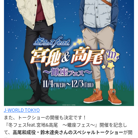
J-WORLD TOKYO
また、トークショーの開催も決定です！
『冬フェスfeat.宮地&高尾 ～蠍座フェス～』開催を記念し
て、
が開
高尾和成役・鈴木達央さんのスペシャルトークショー