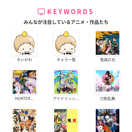
KEYWORDS
みんなが注目しているアニメ・作品たち
ちいかわ
キャラ一覧
鬼滅の刃
HUNTER...
アイドリッシ...
刀剣乱舞