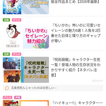
版全作品まとめ【2026年最新】
話題
アニメ
『ちいかわ』怖いのに可愛いセ
イレーンの魅力6選！人魚を2匹
乗せた巨体と喋り方のギャップ
が尊い
話題
アニメ
『呪術廻戦』キャラクター生死
一覧！登場人物の生存状況をわ
かりやすく紹介【ネタバレ注
意】
6コメント
五条悟死んじゃったのは😞悲しい⋯
アニメ
声優
『ハイキュー!!』キャラクター一