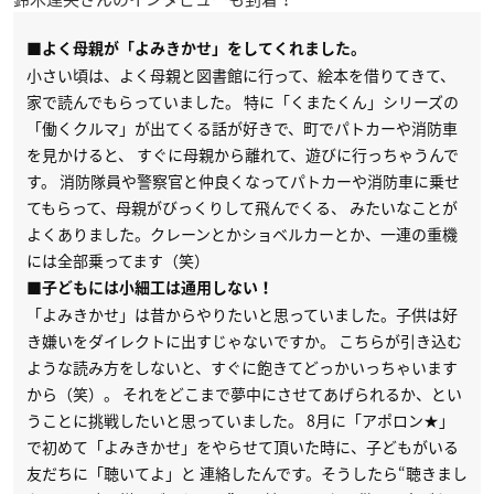
■よく母親が「よみきかせ」をしてくれました。
小さい頃は、よく母親と図書館に行って、絵本を借りてきて、
家で読んでもらっていました。 特に「くまたくん」シリーズの
「働くクルマ」が出てくる話が好きで、町でパトカーや消防車
を見かけると、 すぐに母親から離れて、遊びに行っちゃうんで
す。 消防隊員や警察官と仲良くなってパトカーや消防車に乗せ
てもらって、母親がびっくりして飛んでくる、 みたいなことが
よくありました。クレーンとかショベルカーとか、一連の重機
には全部乗ってます（笑）
■子どもには小細工は通用しない！
「よみきかせ」は昔からやりたいと思っていました。子供は好
き嫌いをダイレクトに出すじゃないですか。 こちらが引き込む
ような読み方をしないと、すぐに飽きてどっかいっちゃいます
から（笑）。 それをどこまで夢中にさせてあげられるか、とい
うことに挑戦したいと思っていました。 8月に「アポロン★」
で初めて「よみきかせ」をやらせて頂いた時に、子どもがいる
友だちに「聴いてよ」と 連絡したんです。そうしたら“聴きまし