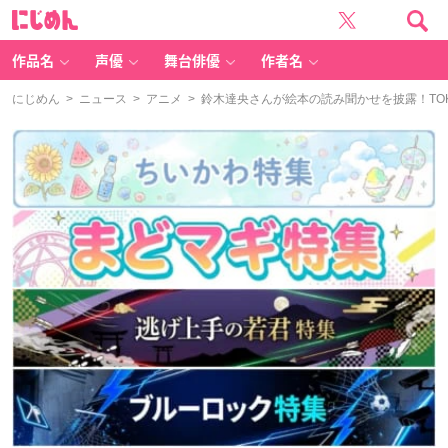
に
じ
め
ん
作品名
声優
舞台俳優
作者名
にじめん
>
ニュース
>
アニメ
> 鈴木達央さんが絵本の読み聞かせを披露！TOK