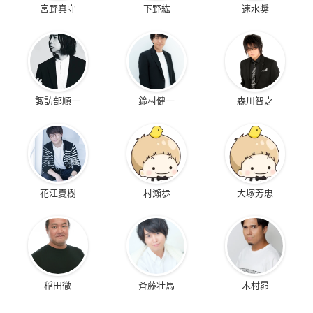
宮野真守
下野紘
速水奨
諏訪部順一
鈴村健一
森川智之
花江夏樹
村瀬歩
大塚芳忠
稲田徹
斉藤壮馬
木村昴