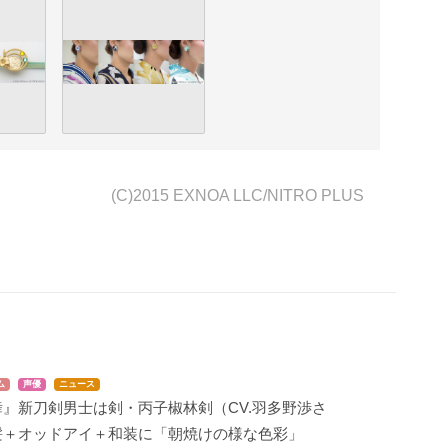
(C)2015 EXNOA LLC/NITRO PLUS
ム
声優
ニュース
』新刀剣男士は剣・丙子椒林剣（CV.羽多野渉さ
髪＋オッドアイ＋和装に「朝焼けの様な色彩」