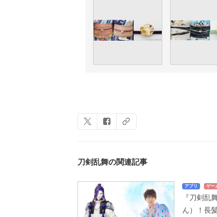
刀剣乱舞の関連記事
アプリ
ゲー
『刀剣乱舞
ん）！長