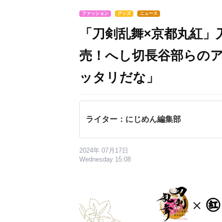
ファッション
グッズ
ニュース
「刀剣乱舞×京都丸紅」
売！へし切長谷部らの
ッタリだな」
ライター：にじめん編集部
2024年 07月17日
Wednesday 15:08