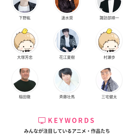
下野紘
速水奨
諏訪部順一
大塚芳忠
花江夏樹
村瀬歩
稲田徹
斉藤壮馬
三宅健太
KEYWORDS
みんなが注目しているアニメ・作品たち