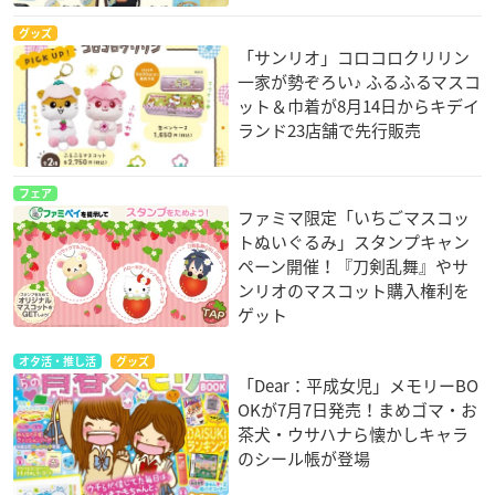
グッズ
「サンリオ」コロコロクリリン
一家が勢ぞろい♪ ふるふるマスコ
ット＆巾着が8月14日からキデイ
ランド23店舗で先行販売
フェア
ファミマ限定「いちごマスコッ
トぬいぐるみ」スタンプキャン
ペーン開催！『刀剣乱舞』やサ
ンリオのマスコット購入権利を
ゲット
オタ活・推し活
グッズ
「Dear：平成女児」メモリーBO
OKが7月7日発売！まめゴマ・お
茶犬・ウサハナら懐かしキャラ
のシール帳が登場