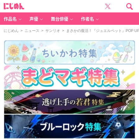
に
じ
め
ん
作品名
声優
舞台俳優
作者名
にじめん
>
ニュース
>
サンリオ
> まさかの復活！『ジュエルペット』POP 