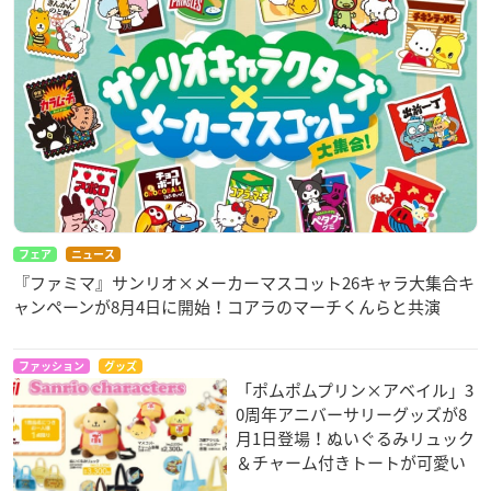
フェア
ニュース
『ファミマ』サンリオ×メーカーマスコット26キャラ大集合キ
ャンペーンが8月4日に開始！コアラのマーチくんらと共演
ファッション
グッズ
「ポムポムプリン×アベイル」3
0周年アニバーサリーグッズが8
月1日登場！ぬいぐるみリュック
＆チャーム付きトートが可愛い