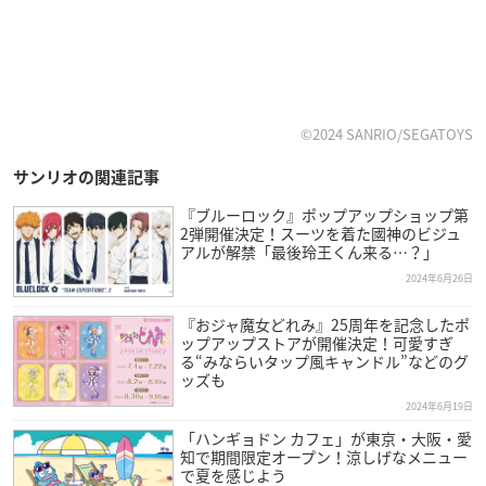
©2024 SANRIO/SEGATOYS
サンリオの関連記事
『ブルーロック』ポップアップショップ第
2弾開催決定！スーツを着た國神のビジュ
アルが解禁「最後玲王くん来る…？」
2024年6月26日
『おジャ魔女どれみ』25周年を記念したポ
ップアップストアが開催決定！可愛すぎ
る“みならいタップ風キャンドル”などのグ
ッズも
2024年6月19日
「ハンギョドン カフェ」が東京・大阪・愛
知で期間限定オープン！涼しげなメニュー
で夏を感じよう