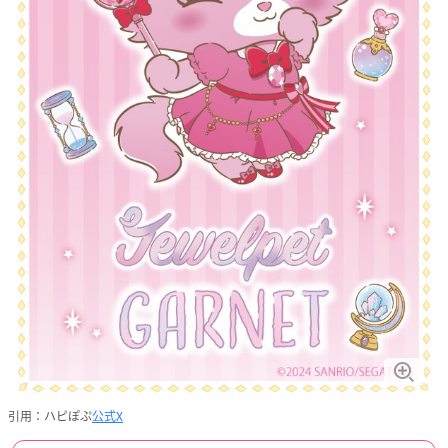
引用：ハピぽぷ
公式X