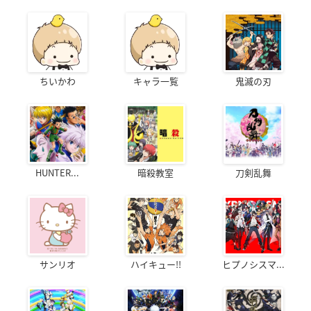
ちいかわ
キャラ一覧
鬼滅の刃
HUNTER...
暗殺教室
刀剣乱舞
サンリオ
ハイキュー!!
ヒプノシスマ...