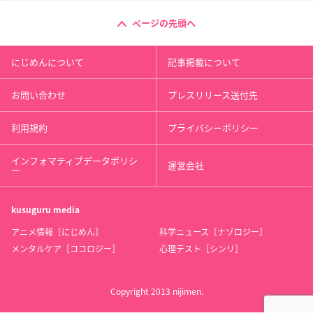
ページの先頭へ
にじめんについて
記事掲載について
お問い合わせ
プレスリリース送付先
利用規約
プライバシーポリシー
インフォマティブデータポリシ
運営会社
ー
kusuguru
media
アニメ情報［にじめん］
科学ニュース［ナゾロジー］
メンタルケア［ココロジー］
心理テスト［シンリ］
Copyright 2013 nijimen.