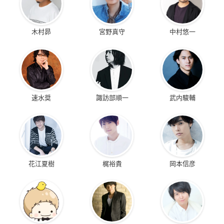
木村昴
宮野真守
中村悠一
速水奨
諏訪部順一
武内駿輔
花江夏樹
梶裕貴
岡本信彦