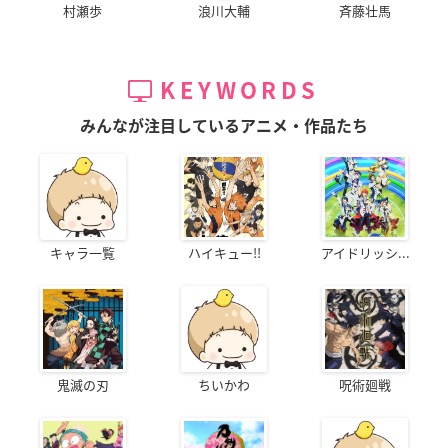
村瀬歩
浪川大輔
斉藤壮馬
KEYWORDS
みんなが注目しているアニメ・作品たち
キャラ一覧
ハイキュー!!
アイドリッシ...
鬼滅の刃
ちいかわ
呪術廻戦