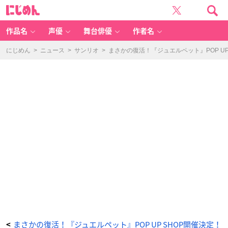
『ジ
に
ュ
じ
エ
め
ル
ん
ペ
ッ
作品名
声優
舞台俳優
作者名
ト』
P
O
P
にじめん
>
ニュース
>
サンリオ
>
まさかの復活！『ジュエルペット』POP U
U
P
S
H
O
P
ル
ビ
ー
-
ア
ニ
メ
情
報
サ
イ
ト
に
じ
め
ん
まさかの復活！『ジュエルペット』POP UP SHOP開催決定！
<