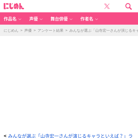
「山
に
寺
じ
宏
め
一
ん
さ
ん
作品名
声優
舞台俳優
作者名
と
い
え
ば？」
にじめん
>
声優
>
アンケート結果
>
みんなが選ぶ「山寺宏一さんが演じるキャラ
第
1
0
位：
美
女
と
野
獣
シ
リ
ー
ズ
（野
獣）
2
0
9
票
-
ア
ニ
メ
情
報
サ
イ
ト
に
じ
め
ん
みんなが選ぶ「山寺宏一さんが演じるキャラといえば？」ラ
<