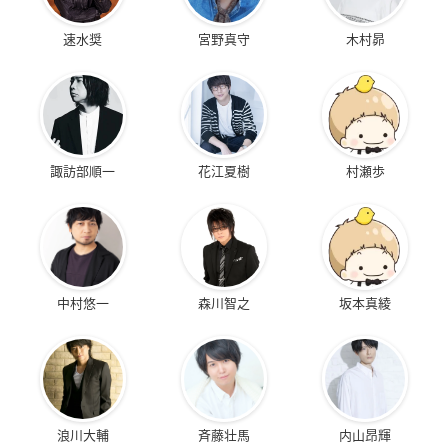
速水奨
宮野真守
木村昴
諏訪部順一
花江夏樹
村瀬歩
中村悠一
森川智之
坂本真綾
浪川大輔
斉藤壮馬
内山昂輝