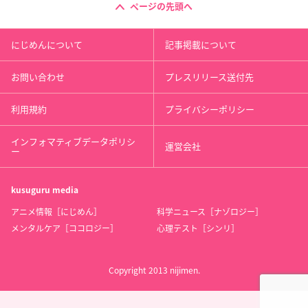
ページの先頭へ
にじめんについて
記事掲載について
お問い合わせ
プレスリリース送付先
利用規約
プライバシーポリシー
インフォマティブデータポリシ
運営会社
ー
kusuguru
media
アニメ情報［にじめん］
科学ニュース［ナゾロジー］
メンタルケア［ココロジー］
心理テスト［シンリ］
Copyright 2013 nijimen.