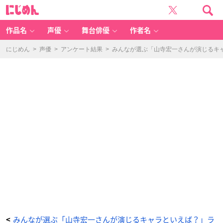
「山
に
寺
じ
宏
め
一
ん
さ
ん
作品名
声優
舞台俳優
作者名
と
い
え
ば？」
にじめん
>
声優
>
アンケート結果
>
みんなが選ぶ「山寺宏一さんが演じるキャラ
第
6
位：
ド
ナ
ル
ド・
ダ
ッ
ク
2
4
2
票
-
ア
ニ
メ
情
報
サ
イ
ト
に
じ
め
ん
みんなが選ぶ「山寺宏一さんが演じるキャラといえば？」ラ
<