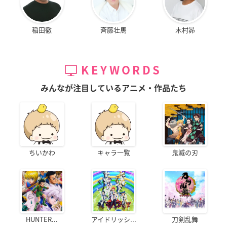
稲田徹
斉藤壮馬
木村昴
KEYWORDS
みんなが注目しているアニメ・作品たち
ちいかわ
キャラ一覧
鬼滅の刃
HUNTER...
アイドリッシ...
刀剣乱舞