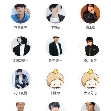
宮野真守
下野紘
速水奨
諏訪部順一
鈴村健一
森川智之
花江夏樹
村瀬歩
大塚芳忠