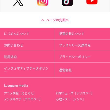
ページの先頭へ
にじめんについて
記事掲載について
お問い合わせ
プレスリリース送付先
利用規約
プライバシーポリシー
インフォマティブデータポリシ
運営会社
ー
kusuguru
media
アニメ情報［にじめん］
科学ニュース［ナゾロジー］
メンタルケア［ココロジー］
心理テスト［シンリ］