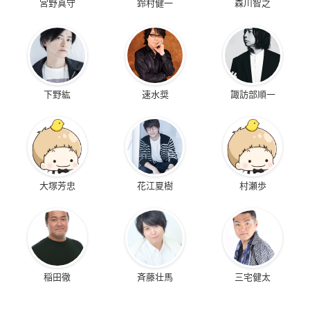
宮野真守
鈴村健一
森川智之
下野紘
速水奨
諏訪部順一
大塚芳忠
花江夏樹
村瀬歩
稲田徹
斉藤壮馬
三宅健太