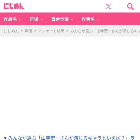
山
に
寺
じ
宏
め
一
ん
さ
ん
作品名
声優
舞台俳優
作者名
誕
生
日
-
にじめん
>
声優
>
アンケート結果
>
みんなが選ぶ「山寺宏一さんが演じるキャラ
ア
ニ
メ
情
報
サ
イ
ト
に
じ
め
ん
みんなが選ぶ「山寺宏一さんが演じるキャラといえば？」ラ
<