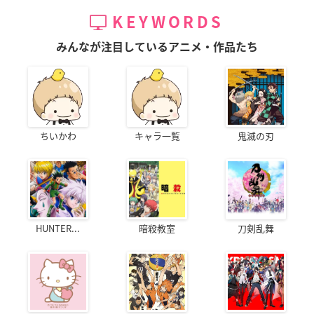
KEYWORDS
みんなが注目しているアニメ・作品たち
ちいかわ
キャラ一覧
鬼滅の刃
HUNTER...
暗殺教室
刀剣乱舞