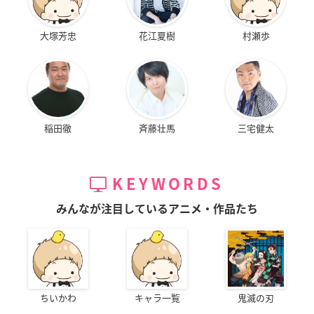
大塚芳忠
花江夏樹
村瀬歩
稲田徹
斉藤壮馬
三宅健太
KEYWORDS
みんなが注目しているアニメ・作品たち
ちいかわ
キャラ一覧
鬼滅の刃