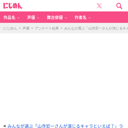
「山
に
寺
じ
宏
め
一
ん
さ
ん
作品名
声優
舞台俳優
作者名
と
い
え
ば？」
にじめん
>
声優
>
アンケート結果
>
みんなが選ぶ「山寺宏一さんが演じるキャラ
第
3
位：
か
い
け
つ
ゾ
ロ
リ
（ゾ
ロ
リ）
2
6
4
票
-
ア
ニ
メ
情
報
サ
イ
ト
に
じ
め
ん
みんなが選ぶ「山寺宏一さんが演じるキャラといえば？」ラ
<