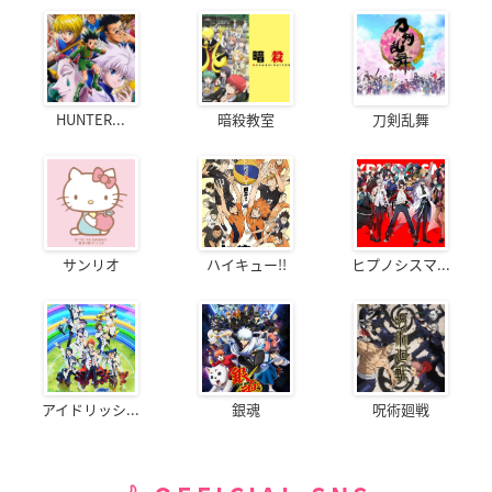
HUNTER...
暗殺教室
刀剣乱舞
サンリオ
ハイキュー!!
ヒプノシスマ...
アイドリッシ...
銀魂
呪術廻戦