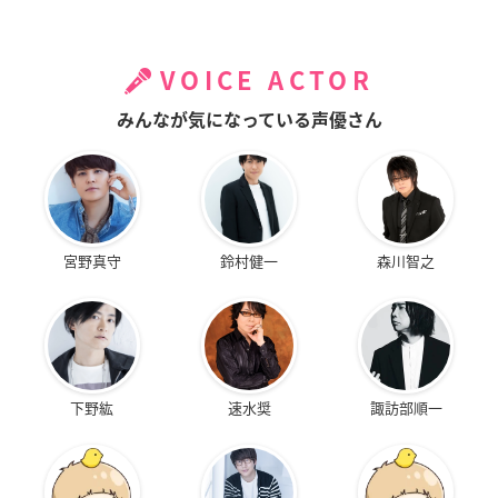
VOICE ACTOR
みんなが気になっている声優さん
宮野真守
鈴村健一
森川智之
下野紘
速水奨
諏訪部順一