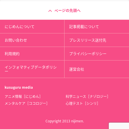
ページの先頭へ
にじめんについて
記事掲載について
お問い合わせ
プレスリリース送付先
利用規約
プライバシーポリシー
インフォマティブデータポリシ
運営会社
ー
kusuguru
media
アニメ情報［にじめん］
科学ニュース［ナゾロジー］
メンタルケア［ココロジー］
心理テスト［シンリ］
Copyright 2013 nijimen.