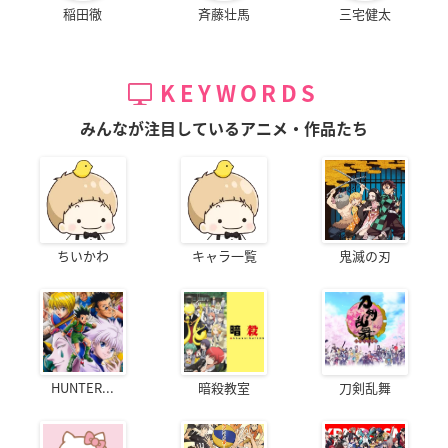
稲田徹
斉藤壮馬
三宅健太
KEYWORDS
みんなが注目しているアニメ・作品たち
ちいかわ
キャラ一覧
鬼滅の刃
HUNTER...
暗殺教室
刀剣乱舞