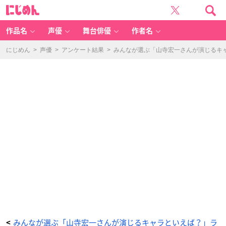
「山
に
寺
じ
宏
め
一
ん
さ
ん
作品名
声優
舞台俳優
作者名
と
い
え
ば？」
にじめん
>
声優
>
アンケート結果
>
みんなが選ぶ「山寺宏一さんが演じるキャラ
第
9
位：
新
世
紀
エ
ヴ
ァ
ン
ゲ
リ
オ
ン
（加
持
リ
ョ
ウ
ジ）
2
1
3
票
-
ア
ニ
メ
情
報
サ
イ
ト
に
みんなが選ぶ「山寺宏一さんが演じるキャラといえば？」ラ
<
じ