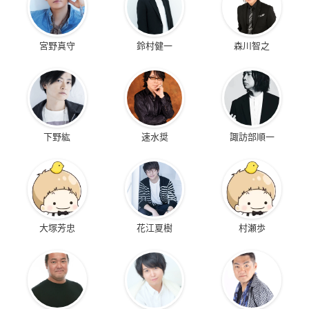
宮野真守
鈴村健一
森川智之
下野紘
速水奨
諏訪部順一
大塚芳忠
花江夏樹
村瀬歩