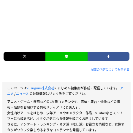
記事の内容について報告する
このページは
kusuguru株式会社
のにじめん編集部が作成・配信しています。
ア
ニメ
/
ニュース
の最新情報はリンク先をご覧ください。
アニメ・ゲーム・漫画などの2次元コンテンツや、声優・舞台・俳優などの情
報・話題をお届けする情報メディア「にじめん」。
女性向けアニメをはじめ、少年アニメやキャラクター作品、VTuberなどストリー
マーにも幅を広げ、オタクが気になる情報を幅広くお届けしています。
さらに、アンケート・ランキング・オタ活（推し活）お役立ち情報など、女性オ
タクがワクワク楽しめるようなコンテンツも発信しています。