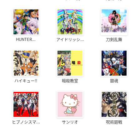
HUNTER...
アイドリッシ...
刀剣乱舞
ハイキュー!!
暗殺教室
銀魂
ヒプノシスマ...
サンリオ
呪術廻戦