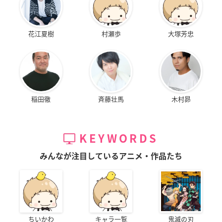
花江夏樹
村瀬歩
大塚芳忠
稲田徹
斉藤壮馬
木村昴
KEYWORDS
みんなが注目しているアニメ・作品たち
ちいかわ
キャラ一覧
鬼滅の刃