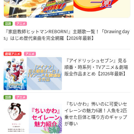
話題
アニメ
『家庭教師ヒットマンREBORN!』主題歌一覧！「Drawing day
s」はじめ歴代楽曲を完全網羅【2026年最新】
劇場アニメ
アニメ
『アイドリッシュセブン』見る
順番・時系列・TVアニメ＆劇場
版全作品まとめ【2026年最新】
話題
アニメ
『ちいかわ』怖いのに可愛いセ
イレーンの魅力6選！人魚を2匹
乗せた巨体と喋り方のギャップ
が尊い