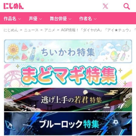
に
じ
め
ん
作品名
声優
舞台俳優
作者名
にじめん
>
ニュース
>
アニメ
> AGF情報！『ダイヤのA』『アイ★チュウ』