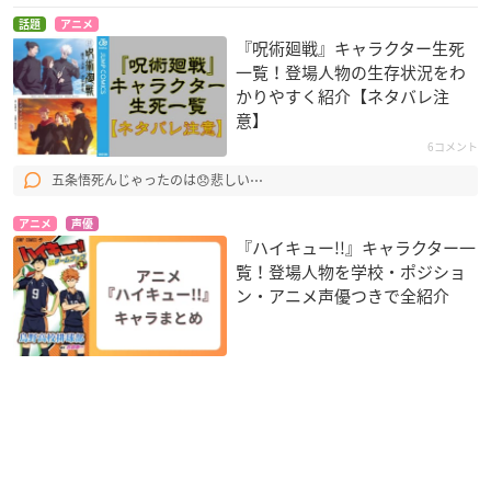
話題
アニメ
『呪術廻戦』キャラクター生死
一覧！登場人物の生存状況をわ
かりやすく紹介【ネタバレ注
意】
6コメント
五条悟死んじゃったのは😞悲しい⋯
アニメ
声優
『ハイキュー!!』キャラクター一
覧！登場人物を学校・ポジショ
ン・アニメ声優つきで全紹介