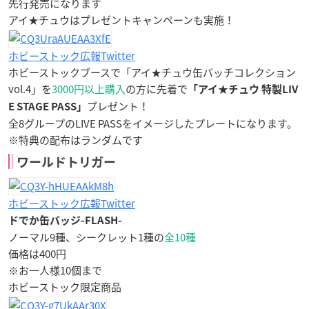
先行発売になります
アイ★チュウはプレゼントキャンペーンも実施！
ホビーストック広報Twitter
ホビーストックブースで「アイ★チュウ缶バッチコレクション
vol.4」を
3000円以上購入
の方に先着で
「アイ★チュウ 特製LIV
プレゼント！
E STAGE PASS」
全8グループのLIVE PASSをイメージしたプレートになります。
※特典の配布はランダムです
ワールドトリガー
ホビーストック広報Twitter
ドでか缶バッジ-FLASH-
ノーマル9種、シークレット1種の
全10種
価格は400円
※お一人様10個まで
ホビーストック限定商品