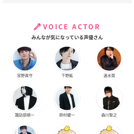
VOICE ACTOR
みんなが気になっている声優さん
宮野真守
下野紘
速水奨
諏訪部順一
鈴村健一
森川智之