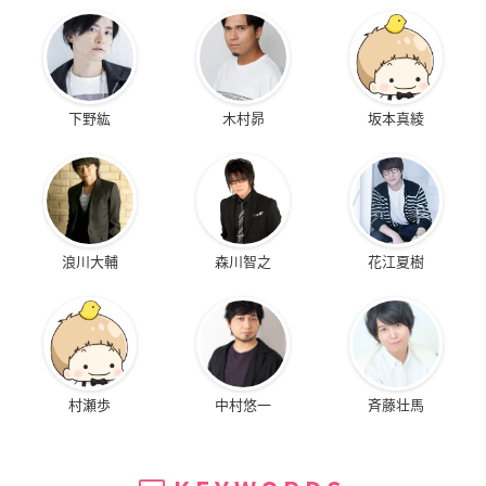
下野紘
木村昴
坂本真綾
浪川大輔
森川智之
花江夏樹
村瀬歩
中村悠一
斉藤壮馬