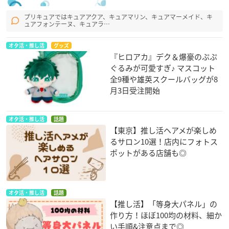
プリキュアではキュアアクア、キュアマリン、キュアマーメイド、キ
ュアフォンテーヌ、キュアラ…
オタ活・推し活
グッズ
『ヒロアカ』デク＆爆豪のぷぷ
ぐるみが可愛すぎ♪ マスコット
全9種や雄英スクールバッグが8
月3日受注開始
オタ活・推し活
話題
【東京】推し活ヘアメが楽しめ
るサロン10選！店内にフォトス
ポットがある店舗も◎
オタ活・推し活
話題
【推し活】「等身大パネル」の
作り方！ほぼ100均の材料、細か
い手順&注意点まで◎