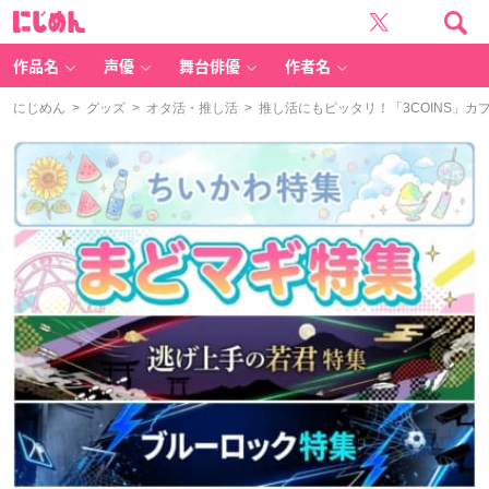
に
じ
め
ん
作品名
声優
舞台俳優
作者名
にじめん
>
グッズ
>
オタ活・推し活
> 推し活にもピッタリ！「3COINS」