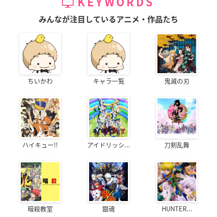
KEYWORDS
みんなが注目しているアニメ・作品たち
ちいかわ
キャラ一覧
鬼滅の刃
ハイキュー!!
アイドリッシ...
刀剣乱舞
暗殺教室
銀魂
HUNTER...