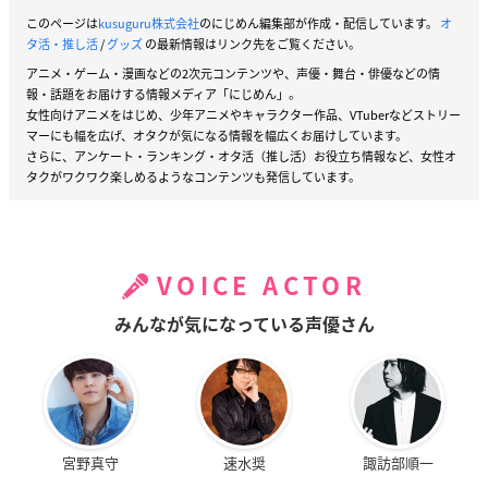
このページは
kusuguru株式会社
のにじめん編集部が作成・配信しています。
オ
タ活・推し活
/
グッズ
の最新情報はリンク先をご覧ください。
アニメ・ゲーム・漫画などの2次元コンテンツや、声優・舞台・俳優などの情
報・話題をお届けする情報メディア「にじめん」。
女性向けアニメをはじめ、少年アニメやキャラクター作品、VTuberなどストリー
マーにも幅を広げ、オタクが気になる情報を幅広くお届けしています。
さらに、アンケート・ランキング・オタ活（推し活）お役立ち情報など、女性オ
タクがワクワク楽しめるようなコンテンツも発信しています。
VOICE ACTOR
みんなが気になっている声優さん
宮野真守
速水奨
諏訪部順一