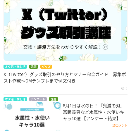
オタ活・推し活
話題
グッズ
X（Twitter）グッズ取引のやり方とマナー完全ガイド 募集ポ
スト作成〜DMテンプレまで例文付き
5
オタ活・推し活
アンケート
話題
8月1日は水の日！『鬼滅の刃』
冨岡義勇など水属性・水使いキ
ャラ10選 【アンケート結果】
15コメント