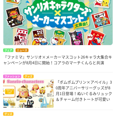
フェア
ニュース
『ファミマ』サンリオ×メーカーマスコット26キャラ大集合キ
ャンペーンが8月4日に開始！コアラのマーチくんらと共演
ファッション
グッズ
「ポムポムプリン×アベイル」3
0周年アニバーサリーグッズが8
月1日登場！ぬいぐるみリュック
＆チャーム付きトートが可愛い
グッズ