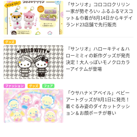
「サンリオ」コロコロクリリン
一家が勢ぞろい♪ ふるふるマスコ
ット＆巾着が8月14日からキデイ
ランド23店舗で先行販売
グッズ
『サンリオ』ハローキティ＆ハ
ローミミィの新作グッズが発売
決定！大人っぽいモノクロカラ
ーアイテムが登場
ファッション
グッズ
フェア
「ウサハナ×アベイル」ベビー
アートグッズが8月1日に発売！
着ぐるみ姿のダイカットクッシ
ョン＆お顔ポーチが尊い