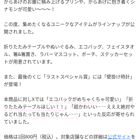
からあげのお腹に積み上げるプリンや、からあげに抱き着くシ
ナモンが可愛い～～～！
この度、集めたくなるユニークなアイテムがラインナップが公
開されました。
折りたたみテーブルやぬいぐるみ、エコバッグ、フェイスタオ
ル、箸&箸置き、ラバーマスコット、ポーチ、ステッカーセッ
トが用意されています。
また、最後のくじ「ラストスペシャル賞」には「壁掛け時計」
が登場！
本商品に対しXでは「
エコバックがめちゃくちゃ可愛い
」「
折
りたたみテーブルほしい！！
」「超かわいい……えええ絶対や
る
どれ当たっても当たりじゃん……
」といった反応が寄せられ
ていました。
価格は1回800円（税込）。対象店舗などの詳細は
公式サイト
を