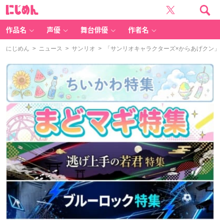
に
じ
め
ん
作品名
声優
舞台俳優
作者名
にじめん
>
ニュース
>
サンリオ
> 「サンリオキャラクターズ×からあげクン