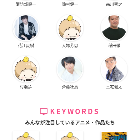
諏訪部順一
鈴村健一
森川智之
花江夏樹
大塚芳忠
稲田徹
村瀬歩
斉藤壮馬
三宅健太
KEYWORDS
みんなが注目しているアニメ・作品たち