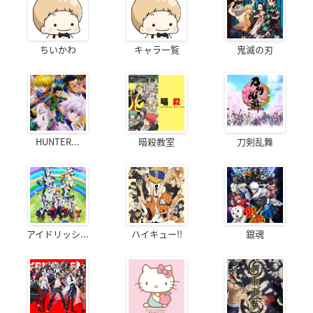
ちいかわ
キャラ一覧
鬼滅の刃
HUNTER...
暗殺教室
刀剣乱舞
アイドリッシ...
ハイキュー!!
銀魂