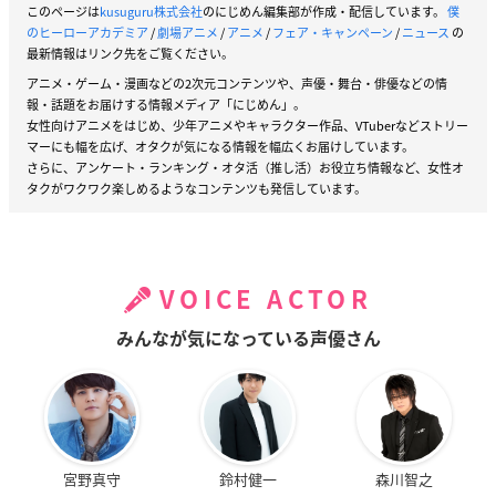
このページは
kusuguru株式会社
のにじめん編集部が作成・配信しています。
僕
のヒーローアカデミア
/
劇場アニメ
/
アニメ
/
フェア・キャンペーン
/
ニュース
の
最新情報はリンク先をご覧ください。
アニメ・ゲーム・漫画などの2次元コンテンツや、声優・舞台・俳優などの情
報・話題をお届けする情報メディア「にじめん」。
女性向けアニメをはじめ、少年アニメやキャラクター作品、VTuberなどストリー
マーにも幅を広げ、オタクが気になる情報を幅広くお届けしています。
さらに、アンケート・ランキング・オタ活（推し活）お役立ち情報など、女性オ
タクがワクワク楽しめるようなコンテンツも発信しています。
VOICE ACTOR
みんなが気になっている声優さん
宮野真守
鈴村健一
森川智之