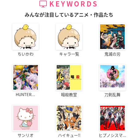
KEYWORDS
みんなが注目しているアニメ・作品たち
ちいかわ
キャラ一覧
鬼滅の刃
HUNTER...
暗殺教室
刀剣乱舞
サンリオ
ハイキュー!!
ヒプノシスマ...