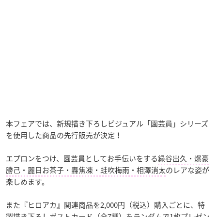
本フェアでは、新規描き下ろしビジュアル「園芸員」シリーズ
を使用した商品の先行販売が決定！
エプロンをつけ、園芸員としてお手伝いをする
緑谷出久・爆豪
勝己・麗日お茶子・轟焦凍・蛙吹梅雨・相澤消太
のレアな姿が
楽しめます。
また『ヒロアカ』関連商品を2,000円（税込）購入ごとに、特
製描き下ろしポストカード（全7種）をランダムで1枚プレゼン