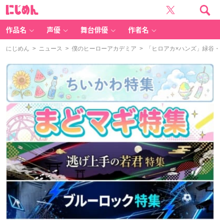
に
じ
め
ん
作品名
声優
舞台俳優
作者名
にじめん
>
ニュース
>
僕のヒーローアカデミア
> 「ヒロアカ×ハンズ」緑谷