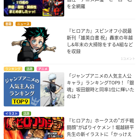
を全網羅
書籍
ニュース
『ヒロアカ』スピンオフ小説最
新刊「雄英白書 祝」轟家の年越
し&年末の大掃除をするA組など
を収録
1コメント
ランキング
話題
アニメ
「ジャンプアニメの人気主人公
キャラ」ランキングTOP9！「銀
魂」坂田銀時と同率1位に輝いた
のは？
イラスト
話題
『ヒロアカ』ホークスの“ガチ戦
闘顔”がばりイケメン！堀越耕平
先生の新イラストに「かっけえ