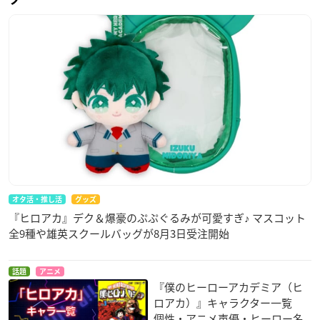
オタ活・推し活
グッズ
『ヒロアカ』デク＆爆豪のぷぷぐるみが可愛すぎ♪ マスコット
全9種や雄英スクールバッグが8月3日受注開始
話題
アニメ
『僕のヒーローアカデミア（ヒ
ロアカ）』キャラクター一覧
個性・アニメ声優・ヒーロー名