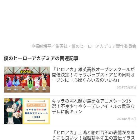
©堀越耕平／集英社・僕のヒーローアカデミア製作委員会
僕のヒーローアカデミアの関連記事
『ヒロアカ』雄英高校オープンスクールが
開催決定！キャラポップストアとの同時オ
ープンに「心操くんいるのいいね」
2024年5月27日
キャラの照れ顔が最高なアニメシーン15
選！不良少年やクーデレアイドルの貴重な
デレに胸キュン
2024年5月18日
『ヒロアカ』上鳴と絡む耳郎の表情があま
りにも良いッ！堀越耕平先生の宣伝イラス