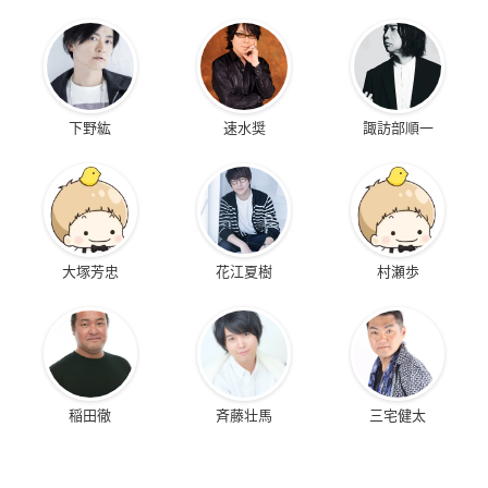
下野紘
速水奨
諏訪部順一
大塚芳忠
花江夏樹
村瀬歩
稲田徹
斉藤壮馬
三宅健太