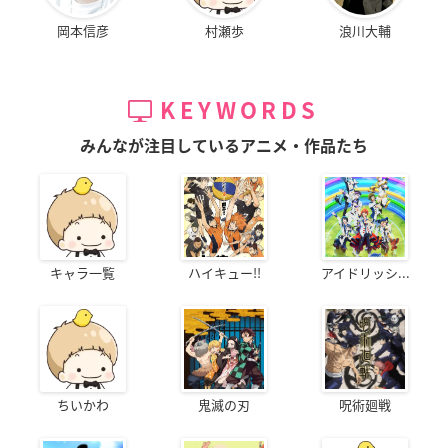
岡本信彦
村瀬歩
浪川大輔
KEYWORDS
みんなが注目しているアニメ・作品たち
キャラ一覧
ハイキュー!!
アイドリッシ...
ちいかわ
鬼滅の刃
呪術廻戦