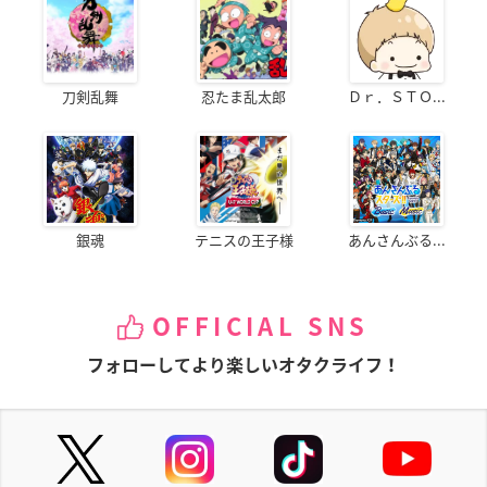
刀剣乱舞
忍たま乱太郎
Ｄｒ．ＳＴＯ...
銀魂
テニスの王子様
あんさんぶる...
OFFICIAL SNS
フォローしてより楽しいオタクライフ！