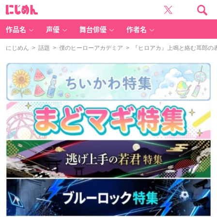
に
じ
め
ん
作品名
声優
舞台俳優
作者名
にじめん
>
話題
>
僕のヒーローアカデミア
> 『ヒロアカ』上鳴と絡む耳郎の