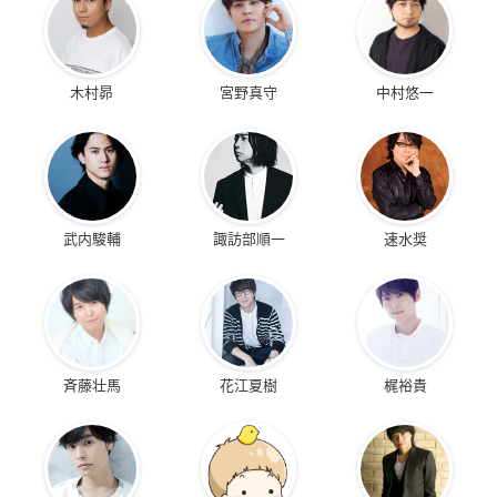
木村昴
宮野真守
中村悠一
武内駿輔
諏訪部順一
速水奨
斉藤壮馬
花江夏樹
梶裕貴