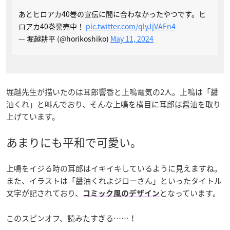
あとヒロアカ40巻の宣伝に間に合わなかったやつです。ヒ
ロアカ40巻発売中！
pic.twitter.com/qlyJjVAFn4
— 堀越耕平 (@horikoshiko)
May 11, 2024
堀越先生が描いたのは耳郎響香と上鳴電気の2人。上鳴は「醤
油くれ」と叫んでおり、そんな上鳴を横目に耳郎は醤油を取り
上げています。
あまりにも平和で可愛い。
上鳴をイジる時の耳郎はイキイキしているように見えますね。
また、イラストは「醤油くれよジローさん」といったタイトル
文字が記されており、
となっています。
コミック風のデザイン
このスピンオフ、読みたすぎる……！