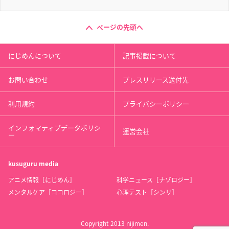
ページの先頭へ
にじめんについて
記事掲載について
お問い合わせ
プレスリリース送付先
利用規約
プライバシーポリシー
インフォマティブデータポリシ
運営会社
ー
kusuguru
media
アニメ情報［にじめん］
科学ニュース［ナゾロジー］
メンタルケア［ココロジー］
心理テスト［シンリ］
Copyright 2013 nijimen.