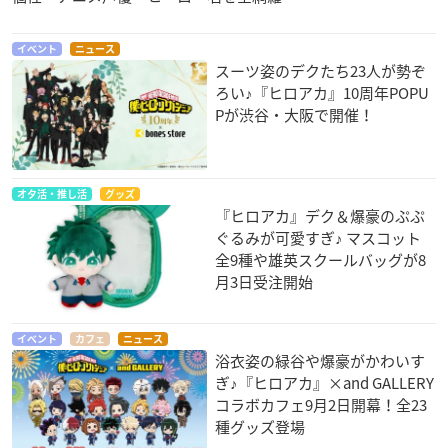
イベント
ニュース
スーツ姿のデクたち23人が勢ぞ
ろい♪『ヒロアカ』10周年POPU
Pが渋谷・大阪で開催！
オタ活・推し活
グッズ
『ヒロアカ』デク＆爆豪のぷぷ
ぐるみが可愛すぎ♪ マスコット
全9種や雄英スクールバッグが8
月3日受注開始
イベント
カフェ
ニュース
浴衣姿の緑谷や爆豪がかわいす
ぎ♪『ヒロアカ』×and GALLERY
コラボカフェ9月2日開幕！全23
種グッズ登場