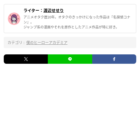
ライター：
渡辺せせり
アニメオタク歴20年。オタクのきっかけになった作品は『名探偵コナ
ン』。
ジャンプ系の漫画やそれを原作としたアニメ作品が特に好き。
カテゴリ :
僕のヒーローアカデミア