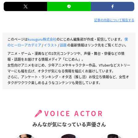
記事の内容について報告する
このページは
kusuguru株式会社
のにじめん編集部が作成・配信しています。
僕
のヒーローアカデミア
/
イラスト
/
話題
の最新情報はリンク先をご覧ください。
アニメ・ゲーム・漫画などの2次元コンテンツや、声優・舞台・俳優などの情
報・話題をお届けする情報メディア「にじめん」。
女性向けアニメをはじめ、少年アニメやキャラクター作品、VTuberなどストリー
マーにも幅を広げ、オタクが気になる情報を幅広くお届けしています。
さらに、アンケート・ランキング・オタ活（推し活）お役立ち情報など、女性オ
タクがワクワク楽しめるようなコンテンツも発信しています。
VOICE ACTOR
みんなが気になっている声優さん