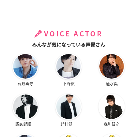
VOICE ACTOR
みんなが気になっている声優さん
宮野真守
下野紘
速水奨
諏訪部順一
鈴村健一
森川智之