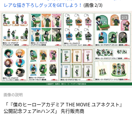
報
レアな描き下ろしグッズをGETしよう！
(画像 2/3)
サ
イ
ト
に
じ
2/3
め
ん
画像の説明
「『僕のヒーローアカデミア THE MOVIE ユアネクスト』
公開記念フェアinハンズ」 先行販売商