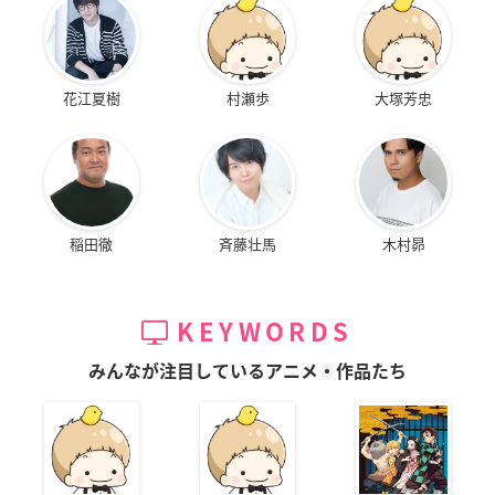
花江夏樹
村瀬歩
大塚芳忠
稲田徹
斉藤壮馬
木村昴
KEYWORDS
みんなが注目しているアニメ・作品たち