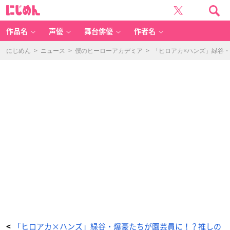
「『僕
に
の
じ
ヒ
め
ー
ん
ロ
ー
作品名
声優
舞台俳優
作者名
ア
カ
デ
ミ
にじめん
>
ニュース
>
僕のヒーローアカデミア
>
「ヒロアカ×ハンズ」緑谷
ア
T
H
E
M
O
VI
E
ユ
ア
ネ
ク
ス
ト』
公
開
記
念
フ
ェ
ア
in
ハ
ン
ズ」
先
行
販
売
商
-
ア
ニ
メ
「ヒロアカ×ハンズ」緑谷・爆豪たちが園芸員に！？推しの
<
情