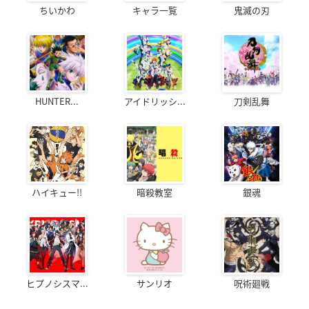
ちいかわ
キャラ一覧
鬼滅の刃
HUNTER...
アイドリッシ...
刀剣乱舞
ハイキュー!!
暗殺教室
銀魂
ヒプノシスマ...
サンリオ
呪術廻戦