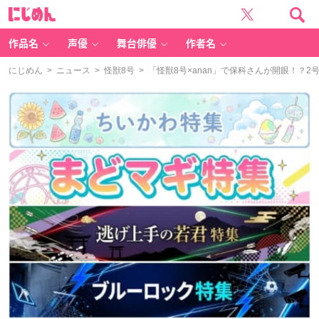
に
じ
め
ん
作品名
声優
舞台俳優
作者名
にじめん
>
ニュース
>
怪獣8号
> 「怪獣8号×anan」で保科さんが開眼！？