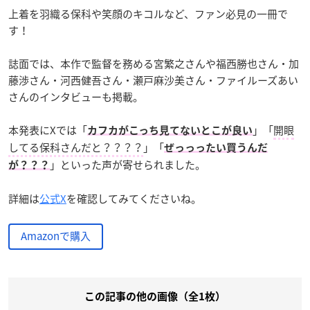
上着を羽織る保科や笑顔のキコルなど、ファン必見の一冊で
す！
誌面では、本作で監督を務める宮繁之さんや福西勝也さん・加
藤渉さん・河西健吾さん・瀬戸麻沙美さん・ファイルーズあい
さんのインタビューも掲載。
本発表にXでは「
」「
開眼
カフカがこっち見てないとこが良い
してる保科さんだと？？？？
」「
ぜっっったい買うんだ
」といった声が寄せられました。
が？？？
詳細は
公式X
を確認してみてくださいね。
Amazonで購入
この記事の他の画像（全1枚）