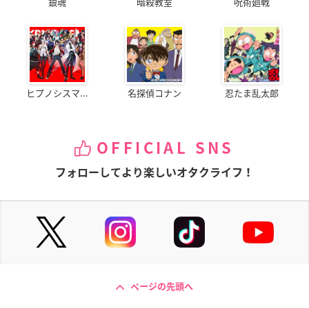
銀魂
暗殺教室
呪術廻戦
ヒプノシスマ...
名探偵コナン
忍たま乱太郎
OFFICIAL SNS
フォローしてより楽しいオタクライフ！
ページの先頭へ