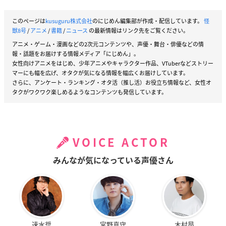
このページは
kusuguru株式会社
のにじめん編集部が作成・配信しています。
怪
獣8号
/
アニメ
/
書籍
/
ニュース
の最新情報はリンク先をご覧ください。
アニメ・ゲーム・漫画などの2次元コンテンツや、声優・舞台・俳優などの情
報・話題をお届けする情報メディア「にじめん」。
女性向けアニメをはじめ、少年アニメやキャラクター作品、VTuberなどストリー
マーにも幅を広げ、オタクが気になる情報を幅広くお届けしています。
さらに、アンケート・ランキング・オタ活（推し活）お役立ち情報など、女性オ
タクがワクワク楽しめるようなコンテンツも発信しています。
VOICE ACTOR
みんなが気になっている声優さん
速水奨
宮野真守
木村昴