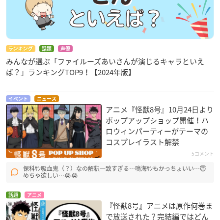
ランキング
話題
声優
みんなが選ぶ「ファイルーズあいさんが演じるキャラといえ
ば？」ランキングTOP9！【2024年版】
イベント
ニュース
アニメ『怪獣8号』10月24日より
ポップアップショップ開催！ハ
ロウィンパーティーがテーマの
コスプレイラスト解禁
5コメント
保科ｻﾝ吸血鬼（？）なの解釈一致すぎる…鳴海ｻﾝもかっちょいい…😇
めちゃ欲しい…😭😭
話題
アニメ
『怪獣8号』アニメは原作何巻ま
で放送された？完結編ではどん