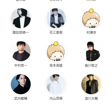
諏訪部順一
花江夏樹
村瀬歩
中村悠一
坂本真綾
森川智之
武内駿輔
内山昂輝
浪川大輔