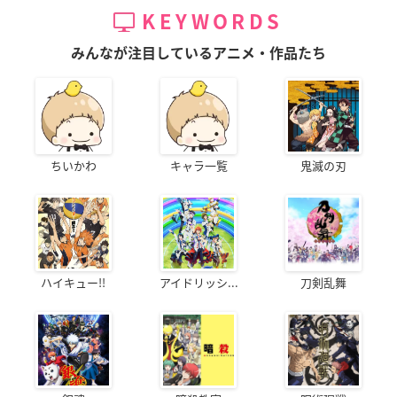
KEYWORDS
みんなが注目しているアニメ・作品たち
ちいかわ
キャラ一覧
鬼滅の刃
ハイキュー!!
アイドリッシ...
刀剣乱舞