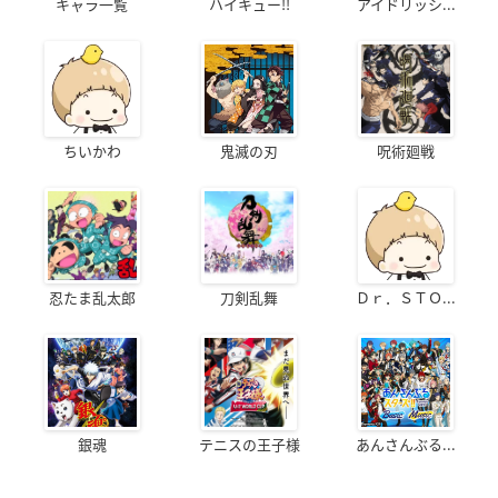
キャラ一覧
ハイキュー!!
アイドリッシ...
ちいかわ
鬼滅の刃
呪術廻戦
忍たま乱太郎
刀剣乱舞
Ｄｒ．ＳＴＯ...
銀魂
テニスの王子様
あんさんぶる...