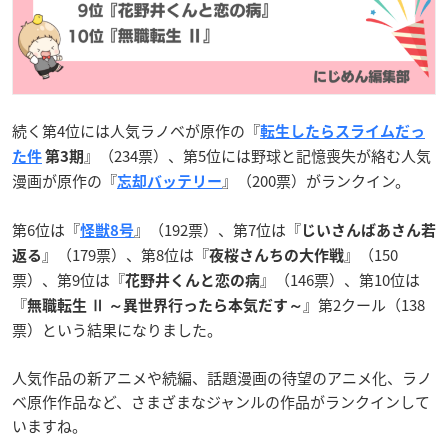
続く第4位には人気ラノベが原作の『
転生したらスライムだっ
』（234票）、第5位には野球と記憶喪失が絡む人気
た件
第3期
漫画が原作の『
』（200票）がランクイン。
忘却バッテリー
第6位は『
』（192票）、第7位は『
怪獣8号
じいさんばあさん若
』（179票）、第8位は『
』（150
返る
夜桜さんちの大作戦
票）、第9位は『
』（146票）、第10位は
花野井くんと恋の病
『
』第2クール（138
無職転生 Ⅱ ～異世界行ったら本気だす～
票）という結果になりました。
人気作品の新アニメや続編、話題漫画の待望のアニメ化、ラノ
ベ原作作品など、さまざまなジャンルの作品がランクインして
いますね。