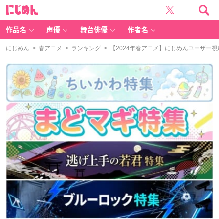
に
じ
め
ん
作品名
声優
舞台俳優
作者名
にじめん
>
春アニメ
>
ランキング
> 【2024年春アニメ】にじめんユーザー