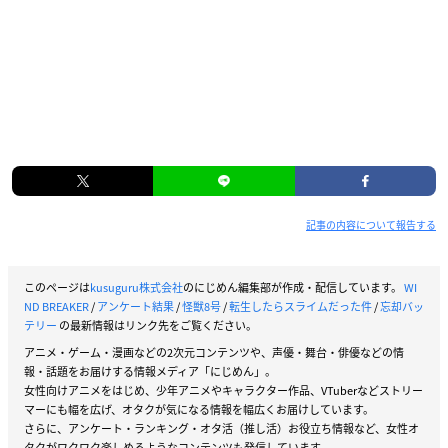
記事の内容について報告する
このページは
kusuguru株式会社
のにじめん編集部が作成・配信しています。
WI
ND BREAKER
/
アンケート結果
/
怪獣8号
/
転生したらスライムだった件
/
忘却バッ
テリー
の最新情報はリンク先をご覧ください。
アニメ・ゲーム・漫画などの2次元コンテンツや、声優・舞台・俳優などの情
報・話題をお届けする情報メディア「にじめん」。
女性向けアニメをはじめ、少年アニメやキャラクター作品、VTuberなどストリー
マーにも幅を広げ、オタクが気になる情報を幅広くお届けしています。
さらに、アンケート・ランキング・オタ活（推し活）お役立ち情報など、女性オ
タクがワクワク楽しめるようなコンテンツも発信しています。