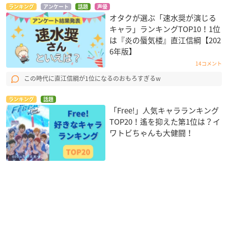
ランキング
アンケート
話題
声優
オタクが選ぶ「速水奨が演じる
キャラ」ランキングTOP10！1位
は『炎の蜃気楼』直江信綱【202
6年版】
14コメント
この時代に直江信綱が1位になるのおもろすぎるw
ランキング
話題
「Free!」人気キャラランキング
TOP20！遙を抑えた第1位は？イ
ワトビちゃんも大健闘！