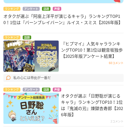
ランキング
アンケート
話題
声優
オタクが選ぶ「阿座上洋平が演じるキャラ」ランキングTOP1
0！1位は『バーンブレイバーン』ルイス・スミス【2026年版】
ランキング
話題
『ヒプマイ』人気キャラランキ
ングTOP10！第1位は観音坂独歩
【2025年版アンケート結果】
60コメント
私の心には帝统が一番だ
ランキング
アンケート
話題
声優
オタクが選ぶ「日野聡が演じる
キャラ」ランキングTOP10！1位
は『鬼滅の刃』煉󠄁獄杏寿郎【202
6年版】
2コメント