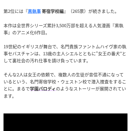
第2位には『
』（265票）が続きました。
黒執事
寄宿学校編
本作は全世界シリーズ累計3,500万部を超える人気漫画『黒執
事』のアニメ化6作目。
19世紀のイギリスが舞台で、名門貴族ファントムハイヴ家の執
事セバスチャンは、13歳の主人シエルとともに“女王の番犬”と
して裏社会の汚れ仕事を請け負っています。
そんな2人は女王の依頼で、複数人の生徒が音信不通になって
いるという、名門寄宿学校・ウェストン校で潜入捜査をするこ
とに。まるで
のようなストーリーが展開されてい
学園パロディ
ます。