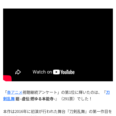
「
春アニメ
視聴継続アンケート」の第1位に輝いたのは、『
刀
』（291票）でした！
剣乱舞
廻 -虚伝 燃ゆる本能寺-
本作は2016年に初演が行われた舞台『刀剣乱舞』の第一作目を