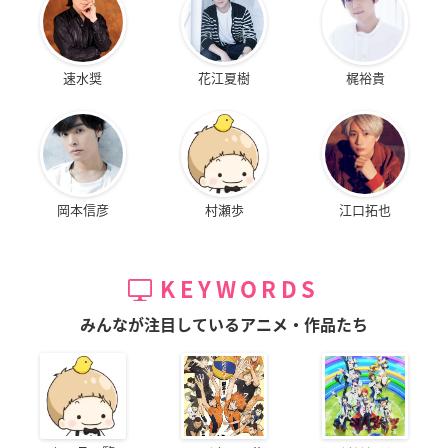
速水奨
花江夏樹
梶裕貴
岡本信彦
村瀬歩
江口拓也
KEYWORDS
みんなが注目しているアニメ・作品たち