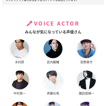
VOICE ACTOR
みんなが気になっている声優さん
木村昴
武内駿輔
宮野真守
中村悠一
斉藤壮馬
諏訪部順一