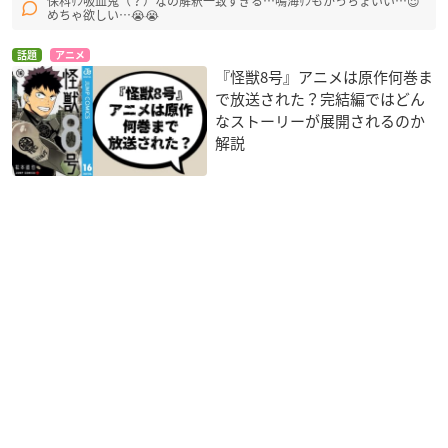
保科ｻﾝ吸血鬼（？）なの解釈一致すぎる…鳴海ｻﾝもかっちょいい…😇
めちゃ欲しい…😭😭
話題
アニメ
『怪獣8号』アニメは原作何巻ま
で放送された？完結編ではどん
なストーリーが展開されるのか
解説