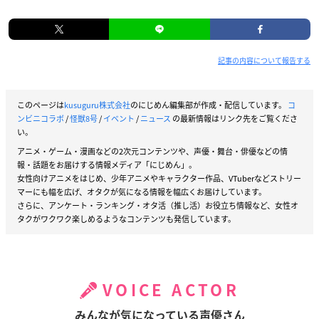
記事の内容について報告する
このページは
kusuguru株式会社
のにじめん編集部が作成・配信しています。
コ
ンビニコラボ
/
怪獣8号
/
イベント
/
ニュース
の最新情報はリンク先をご覧くださ
い。
アニメ・ゲーム・漫画などの2次元コンテンツや、声優・舞台・俳優などの情
報・話題をお届けする情報メディア「にじめん」。
女性向けアニメをはじめ、少年アニメやキャラクター作品、VTuberなどストリー
マーにも幅を広げ、オタクが気になる情報を幅広くお届けしています。
さらに、アンケート・ランキング・オタ活（推し活）お役立ち情報など、女性オ
タクがワクワク楽しめるようなコンテンツも発信しています。
VOICE ACTOR
みんなが気になっている声優さん