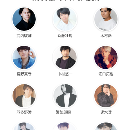
武内駿輔
斉藤壮馬
木村昴
宮野真守
中村悠一
江口拓也
羽多野渉
諏訪部順一
速水奨