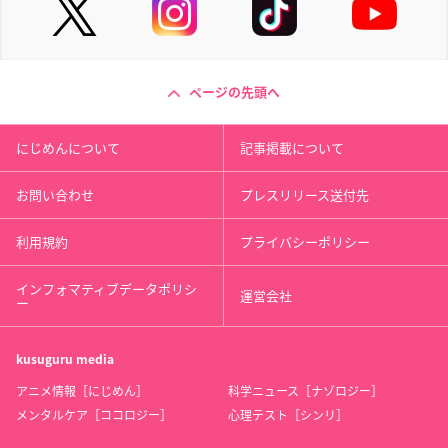
ページの先頭へ
にじめんについて
記事掲載について
お問い合わせ
プレスリリース送付先
利用規約
プライバシーポリシー
インフォマティブデータポリシ
運営会社
ー
kusuguru
media
アニメ情報［にじめん］
科学ニュース［ナゾロジー］
メンタルケア［ココロジー］
心理テスト［シンリ］