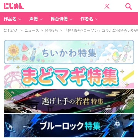
に
じ
め
ん
作品名
声優
舞台俳優
作者名
にじめん
>
ニュース
>
怪獣8号
> 「怪獣8号×ローソン」コラボに保科ら5名