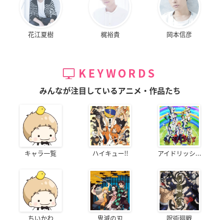
花江夏樹
梶裕貴
岡本信彦
KEYWORDS
みんなが注目しているアニメ・作品たち
キャラ一覧
ハイキュー!!
アイドリッシ...
ちいかわ
鬼滅の刃
呪術廻戦