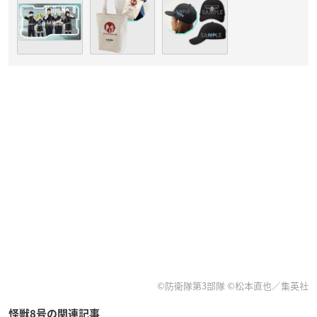
©防衛隊第3部隊 ©松本直也／集英社
怪獣8号の関連記事