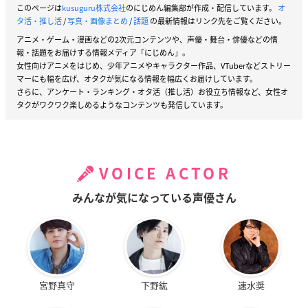
このページは
kusuguru株式会社
のにじめん編集部が作成・配信しています。
オ
タ活・推し活
/
写真・画像まとめ
/
話題
の最新情報はリンク先をご覧ください。
アニメ・ゲーム・漫画などの2次元コンテンツや、声優・舞台・俳優などの情
報・話題をお届けする情報メディア「にじめん」。
女性向けアニメをはじめ、少年アニメやキャラクター作品、VTuberなどストリー
マーにも幅を広げ、オタクが気になる情報を幅広くお届けしています。
さらに、アンケート・ランキング・オタ活（推し活）お役立ち情報など、女性オ
タクがワクワク楽しめるようなコンテンツも発信しています。
VOICE ACTOR
みんなが気になっている声優さん
宮野真守
下野紘
速水奨