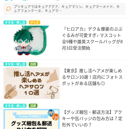
プリキュアではキュアアクア、キュアマリン、キュアマーメイド、キ
ュアフォンテーヌ、キュアラ…
オタ活・推し活
グッズ
『ヒロアカ』デク＆爆豪のぷぷ
ぐるみが可愛すぎ♪ マスコット
全9種や雄英スクールバッグが8
月3日受注開始
オタ活・推し活
話題
【東京】推し活ヘアメが楽しめ
るサロン10選！店内にフォトス
ポットがある店舗も◎
オタ活・推し活
話題
【グッズ梱包・郵送方法】アク
キーや缶バッジの包み方は？定
形外でいいの？