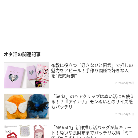
オタ活の関連記事
布教に役立つ「好きなひと図鑑」で推しの
魅力をアピール！手作り図鑑で好きな人
を“徹底解剖”
2024年5月28日
「Seria」のヘアクリップはぬい活にも使え
る！？『アイナナ』モンぬいとのサイズ感
もバッチリ
2024年5月27日
「MARSLY」新作推し活バッグが超キュー
ト！ぬいや長財布までバッチリ収納「ミニ
痛バ作るのにいいかも」