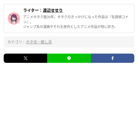
ライター：
渡辺せせり
アニメオタク歴20年。オタクのきっかけになった作品は『名探偵コナ
ン』。
ジャンプ系の漫画やそれを原作としたアニメ作品が特に好き。
カテゴリ :
オタ活・推し活