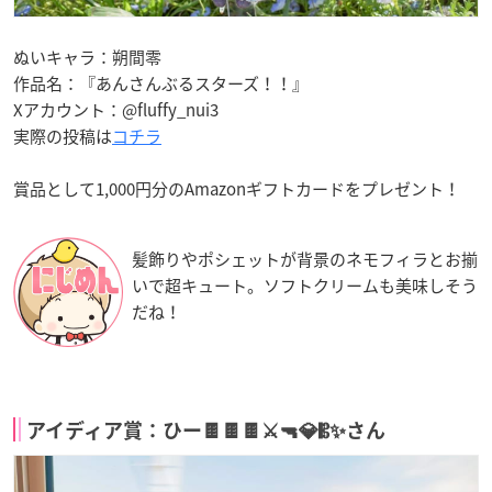
ぬいキャラ：朔間零
作品名：『あんさんぶるスターズ！！』
Xアカウント：@fluffy_nui3
実際の投稿は
コチラ
賞品として1,000円分のAmazonギフトカードをプレゼント！
髪飾りやポシェットが背景のネモフィラとお揃
いで超キュート。ソフトクリームも美味しそう
だね！
アイディア賞：ひー🍫🍫🍫⚔🔫💎𝄡✨さん