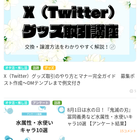
オタ活・推し活
話題
グッズ
X（Twitter）グッズ取引のやり方とマナー完全ガイド 募集ポ
スト作成〜DMテンプレまで例文付き
5
オタ活・推し活
アンケート
話題
8月1日は水の日！『鬼滅の刃』
冨岡義勇など水属性・水使いキ
ャラ10選 【アンケート結果】
15コメント