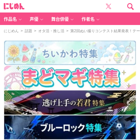
に
じ
め
ん
作品名
声優
舞台俳優
作者名
にじめん
>
話題
>
オタ活・推し活
> 第2回ぬい撮りコンテスト結果発表！テー