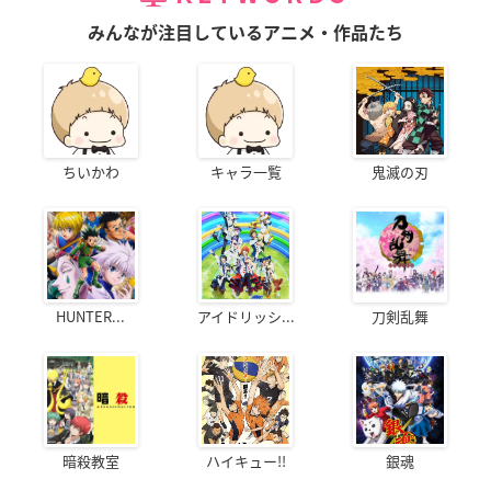
みんなが注目しているアニメ・作品たち
ちいかわ
キャラ一覧
鬼滅の刃
HUNTER...
アイドリッシ...
刀剣乱舞
暗殺教室
ハイキュー!!
銀魂