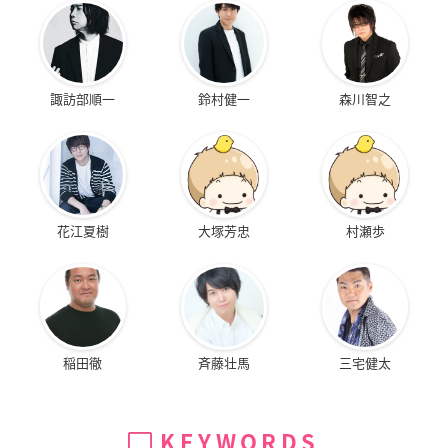
諏訪部順一
鈴村健一
森川智之
花江夏樹
大塚芳忠
村瀬歩
稲田徹
斉藤壮馬
三宅健太
KEYWORDS