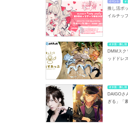
イベント
オ
推し活ポッ
イルチッ
オタ活・推し活
DMMス
ッドドレ
オタ活・推し活
DAIGO
ぎる」「