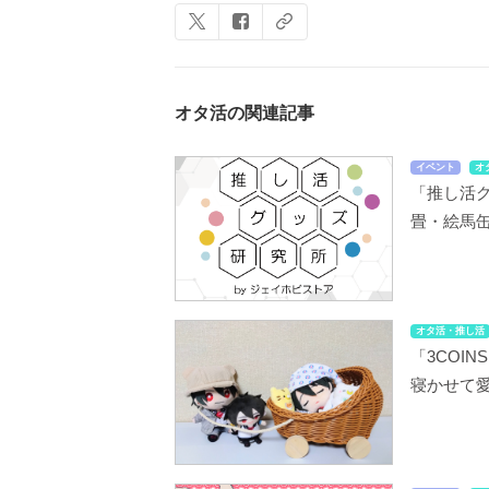
オタ活の関連記事
イベント
オ
「推し活
畳・絵馬
オタ活・推し活
「3COI
寝かせて