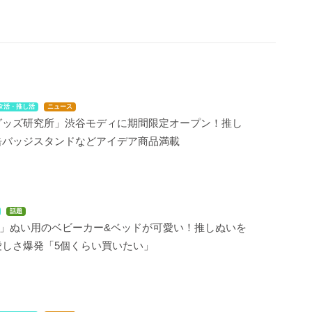
タ活・推し活
ニュース
グッズ研究所」渋谷モディに期間限定オープン！推し
缶バッジスタンドなどアイデア商品満載
話題
NS」ぬい用のベビーカー&ベッドが可愛い！推しぬいを
愛しさ爆発「5個くらい買いたい」