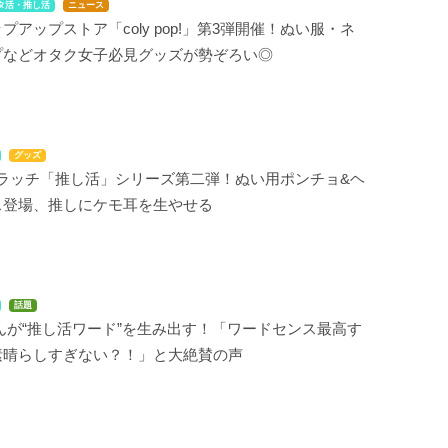
タ活・推し活
ニュース
プアップストア「coly pop!」第3弾開催！ぬい服・ネ
プなどオタク女子必見グッズが勢ぞろい◎
グッズ
クラッチ「推し活」シリーズ第二弾！ぬい用ポンチョ&ヘ
ス登場、推しにケモ耳を生やせる
話題
さんが“推し活ワード”を生み出す！「ワードセンス最高す
素晴らしすぎない？！」と大絶賛の声