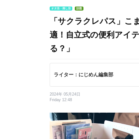
オタ活・推し活
話題
「サクラクレパス」こ
適！自立式の便利アイ
る？」
ライター：にじめん編集部
2024年 05月24日
Friday 12:48