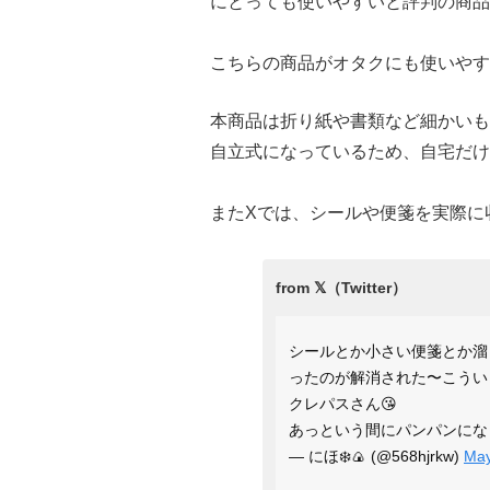
にとっても使いやすいと評判の商品
こちらの商品がオタクにも使いやす
本商品は折り紙や書類など細かいも
自立式になっているため、自宅だけ
またXでは、シールや便箋を実際に
シールとか小さい便箋とか溜
ったのが解消された〜こうい
クレパスさん😘
あっという間にパンパンに
— にほ❄️🍙 (@568hjrkw)
May