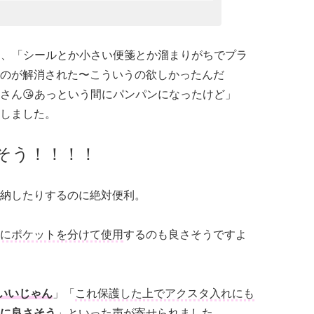
w）は、「シールとか小さい便箋とか溜まりがちでプラ
のが解消された〜こういうの欲しかったんだ
さん😘あっという間にパンパンになったけど」
しました。
そう！！！！
納したりするのに絶対便利。
にポケットを分けて使用
するのも良さそうですよ
いいじゃん
」「
これ保護した上でアクスタ入れにも
に良さそう
」といった声が寄せられました。