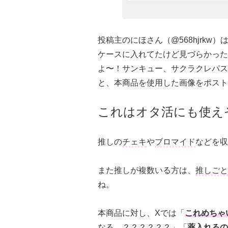
投稿主のにほさん（@568hjrk
ケースに入れてたけど見づらかった
よ〜！サンキュー、サクラクレパス
と、本商品を使用した画像をポスト
これはオタ活にも使え
推しの
チェキ
や
ブロマイド
などを収
また推しが複数いる方は、
推しごと
ね。
本商品に対し、Xでは「
これめちゃ
なる…？？？？？？
」「
薬入れるの