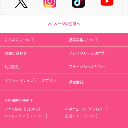
ページの先頭へ
にじめんについて
記事掲載について
お問い合わせ
プレスリリース送付先
利用規約
プライバシーポリシー
インフォマティブデータポリシ
運営会社
ー
kusuguru
media
アニメ情報［にじめん］
科学ニュース［ナゾロジー］
メンタルケア［ココロジー］
心理テスト［シンリ］