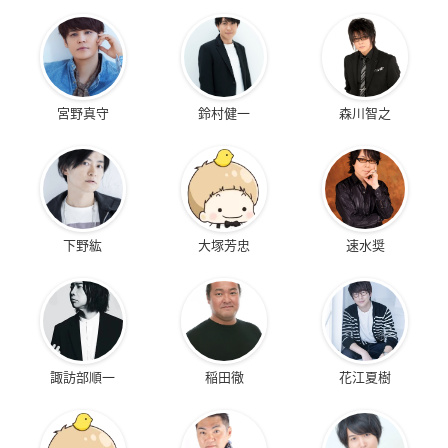
宮野真守
鈴村健一
森川智之
下野紘
大塚芳忠
速水奨
諏訪部順一
稲田徹
花江夏樹