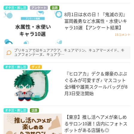
オタ活・推し活
アンケート
話題
8月1日は水の日！『鬼滅の刃』
冨岡義勇など水属性・水使いキ
ャラ10選 【アンケート結果】
15コメント
プリキュアではキュアアクア、キュアマリン、キュアマーメイド、キ
ュアフォンテーヌ、キュアラ…
オタ活・推し活
グッズ
『ヒロアカ』デク＆爆豪のぷぷ
ぐるみが可愛すぎ♪ マスコット
全9種や雄英スクールバッグが8
月3日受注開始
オタ活・推し活
話題
【東京】推し活ヘアメが楽しめ
るサロン10選！店内にフォトス
ポットがある店舗も◎