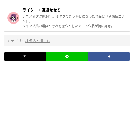
ライター：
渡辺せせり
アニメオタク歴20年。オタクのきっかけになった作品は『名探偵コナ
ン』。
ジャンプ系の漫画やそれを原作としたアニメ作品が特に好き。
カテゴリ :
オタ活・推し活