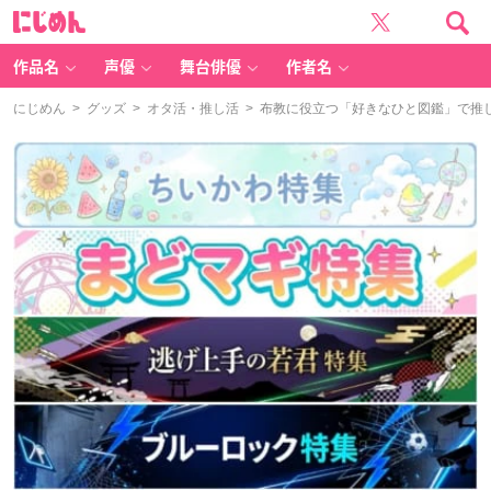
に
じ
め
ん
作品名
声優
舞台俳優
作者名
にじめん
>
グッズ
>
オタ活・推し活
> 布教に役立つ「好きなひと図鑑」で推