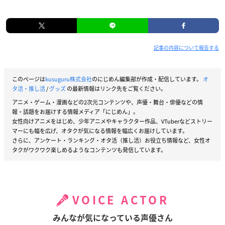
記事の内容について報告する
このページは
kusuguru株式会社
のにじめん編集部が作成・配信しています。
オ
タ活・推し活
/
グッズ
の最新情報はリンク先をご覧ください。
アニメ・ゲーム・漫画などの2次元コンテンツや、声優・舞台・俳優などの情
報・話題をお届けする情報メディア「にじめん」。
女性向けアニメをはじめ、少年アニメやキャラクター作品、VTuberなどストリー
マーにも幅を広げ、オタクが気になる情報を幅広くお届けしています。
さらに、アンケート・ランキング・オタ活（推し活）お役立ち情報など、女性オ
タクがワクワク楽しめるようなコンテンツも発信しています。
VOICE ACTOR
みんなが気になっている声優さん