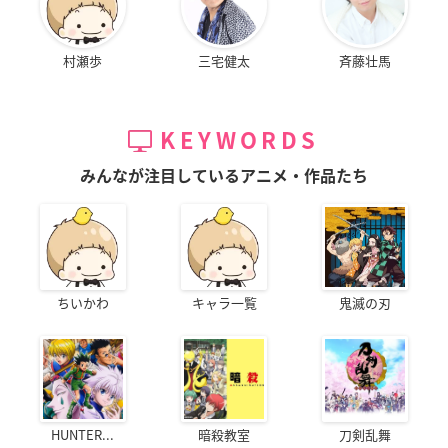
村瀬歩
三宅健太
斉藤壮馬
KEYWORDS
みんなが注目しているアニメ・作品たち
ちいかわ
キャラ一覧
鬼滅の刃
HUNTER...
暗殺教室
刀剣乱舞