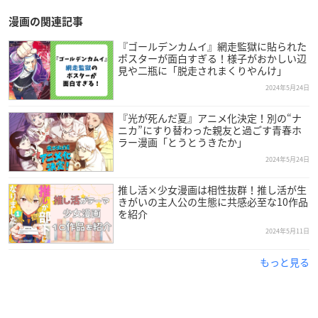
漫画の関連記事
『ゴールデンカムイ』網走監獄に貼られた
ポスターが面白すぎる！様子がおかしい辺
見や二瓶に「脱走されまくりやんけ」
2024年5月24日
『光が死んだ夏』アニメ化決定！別の“ナ
ニカ”にすり替わった親友と過ごす青春ホ
ラー漫画「とうとうきたか」
2024年5月24日
推し活×少女漫画は相性抜群！推し活が生
きがいの主人公の生態に共感必至な10作品
を紹介
2024年5月11日
もっと見る