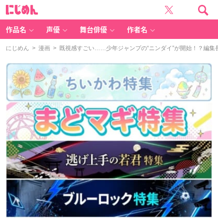
に
じ
め
ん
作品名
声優
舞台俳優
作者名
にじめん
>
漫画
> 既視感すごい……少年ジャンプの“ニンダイ”が開始！？編