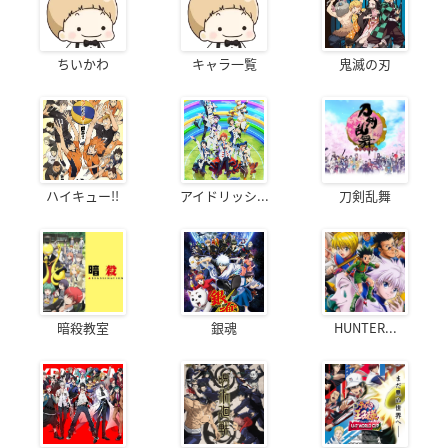
ちいかわ
キャラ一覧
鬼滅の刃
ハイキュー!!
アイドリッシ...
刀剣乱舞
暗殺教室
銀魂
HUNTER...