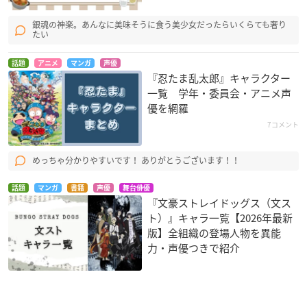
銀魂の神楽。あんなに美味そうに食う美少女だったらいくらても奢り
たい
話題
アニメ
マンガ
声優
『忍たま乱太郎』キャラクター
一覧 学年・委員会・アニメ声
優を網羅
7コメント
めっちゃ分かりやすいです！ ありがとうございます！！
話題
マンガ
書籍
声優
舞台俳優
『文豪ストレイドッグス（文ス
ト）』キャラ一覧【2026年最新
版】全組織の登場人物を異能
力・声優つきで紹介