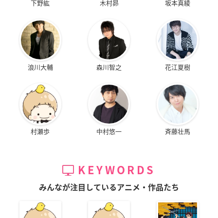
下野紘
木村昴
坂本真綾
浪川大輔
森川智之
花江夏樹
村瀬歩
中村悠一
斉藤壮馬
KEYWORDS
みんなが注目しているアニメ・作品たち