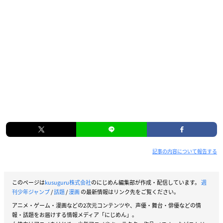
記事の内容について報告する
このページは
kusuguru株式会社
のにじめん編集部が作成・配信しています。
週
刊少年ジャンプ
/
話題
/
漫画
の最新情報はリンク先をご覧ください。
アニメ・ゲーム・漫画などの2次元コンテンツや、声優・舞台・俳優などの情
報・話題をお届けする情報メディア「にじめん」。