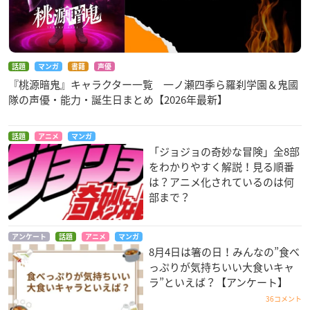
話題
マンガ
書籍
声優
『桃源暗鬼』キャラクター一覧 一ノ瀬四季ら羅刹学園＆鬼國
隊の声優・能力・誕生日まとめ【2026年最新】
話題
アニメ
マンガ
「ジョジョの奇妙な冒険」全8部
をわかりやすく解説！見る順番
は？アニメ化されているのは何
部まで？
アンケート
話題
アニメ
マンガ
8月4日は箸の日！みんなの”食べ
っぷりが気持ちいい大食いキャ
ラ”といえば？【アンケート】
36コメント