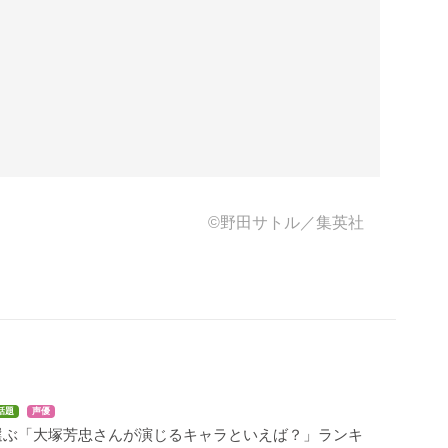
©野田サトル／集英社
話題
声優
選ぶ「大塚芳忠さんが演じるキャラといえば？」ランキ