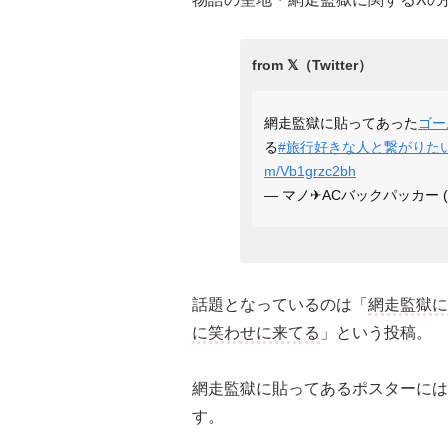
網走監獄に貼ってあった
ゴー
る
#旅行好きな人と繋がりた
m/Vb1grzc2bh
— マノ✈ACバックパッカー (@
話題となっているのは「
網走監獄に
に笑わせに来てる
」という投稿。
網走監獄に貼ってあるポスターには
す。