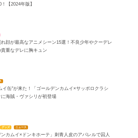
0！【2024年版】
照れ顔が最高なアニメシーン15選！不良少年やクーデレ
の貴重なデレに胸キュン
ス
ムイ缶”が来た！「ゴールデンカムイ×サッポロクラシ
ケに海賊・ヴァシリが初登場
グッズ
ニュース
デンカムイ×ドンキホーテ」刺青人皮のアパレルで囚人