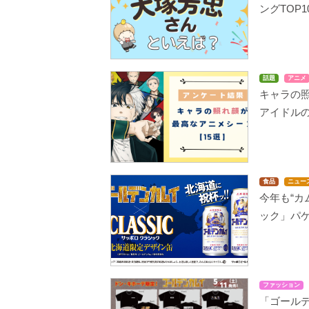
ングTOP1
話題
アニメ
キャラの
アイドル
食品
ニュー
今年も“カ
ック」パ
ファッション
「ゴール