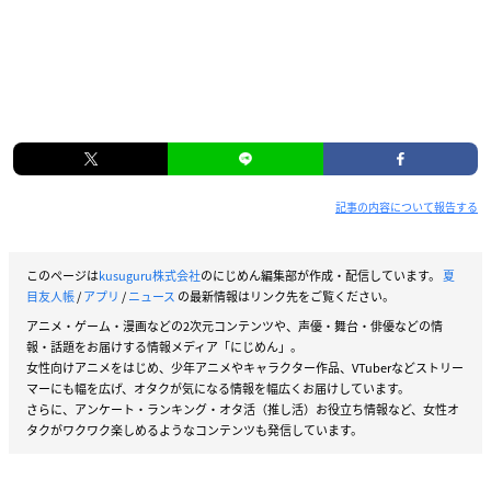
記事の内容について報告する
このページは
kusuguru株式会社
のにじめん編集部が作成・配信しています。
夏
目友人帳
/
アプリ
/
ニュース
の最新情報はリンク先をご覧ください。
アニメ・ゲーム・漫画などの2次元コンテンツや、声優・舞台・俳優などの情
報・話題をお届けする情報メディア「にじめん」。
女性向けアニメをはじめ、少年アニメやキャラクター作品、VTuberなどストリー
マーにも幅を広げ、オタクが気になる情報を幅広くお届けしています。
さらに、アンケート・ランキング・オタ活（推し活）お役立ち情報など、女性オ
タクがワクワク楽しめるようなコンテンツも発信しています。