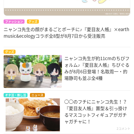
ファッション
グッズ
ニャンコ先生の顔がまるごとポーチに♪『夏目友人帳』×earth
music&ecologyコラボ全8型が8月7日から受注販売
グッズ
ニャンコ先生が約11cmのちびフ
ォルム♪『夏目友人帳』ちびぐる
みが8月6日登場！名取周一・的
場静司も並ぶ全4種
オタ活・推し活
ニュース
◯◯のフチにニャンコ先生！？
『夏目友人帳』置型＆引っ掛け
るマスコットフィギュアがガチ
ャガチャに！
2コメント