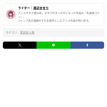
ライター：
渡辺せせり
アニメオタク歴20年。オタクのきっかけになった作品は『名探偵コナ
ン』。
ジャンプ系の漫画やそれを原作としたアニメ作品が特に好き。
カテゴリ :
夏目友人帳