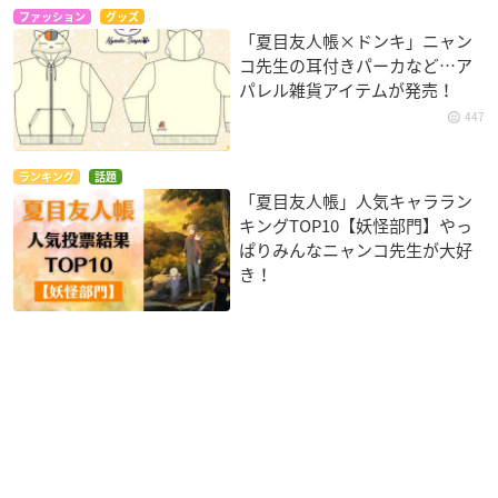
ファッション
グッズ
「夏目友人帳×ドンキ」ニャン
コ先生の耳付きパーカなど…ア
パレル雑貨アイテムが発売！
447
ランキング
話題
「夏目友人帳」人気キャララン
キングTOP10【妖怪部門】やっ
ぱりみんなニャンコ先生が大好
き！