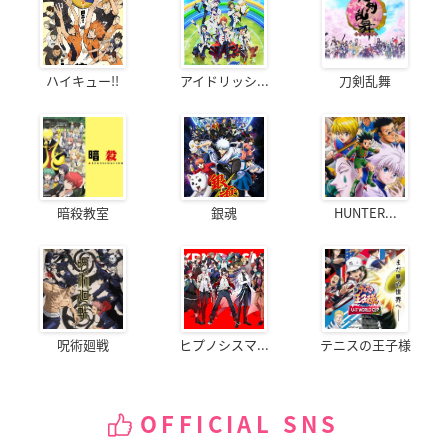
ハイキュー!!
アイドリッシ...
刀剣乱舞
暗殺教室
銀魂
HUNTER...
呪術廻戦
ヒプノシスマ...
テニスの王子様
OFFICIAL SNS