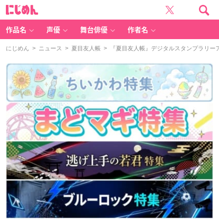
に
じ
め
ん
作品名
声優
舞台俳優
作者名
にじめん
>
ニュース
>
夏目友人帳
> 『夏目友人帳』デジタルスタンプラリー