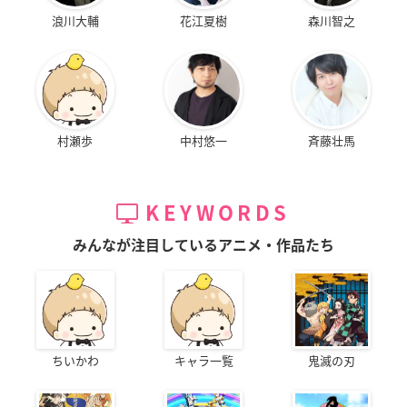
浪川大輔
花江夏樹
森川智之
村瀬歩
中村悠一
斉藤壮馬
KEYWORDS
みんなが注目しているアニメ・作品たち
ちいかわ
キャラ一覧
鬼滅の刃