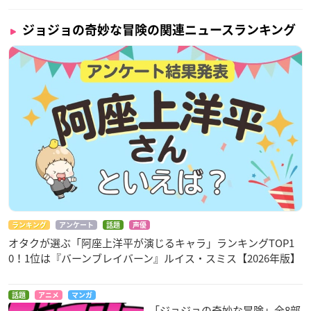
ジョジョの奇妙な冒険の関連ニュースランキング
ランキング
アンケート
話題
声優
オタクが選ぶ「阿座上洋平が演じるキャラ」ランキングTOP1
0！1位は『バーンブレイバーン』ルイス・スミス【2026年版】
話題
アニメ
マンガ
「ジョジョの奇妙な冒険」全8部