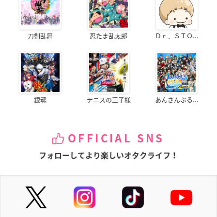
刀剣乱舞
忍たま乱太郎
Ｄｒ．ＳＴＯ...
銀魂
テニスの王子様
あんさんぶる...
OFFICIAL SNS
フォローしてより楽しいオタクライフ！