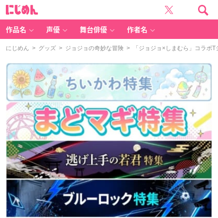
に
じ
め
ん
作品名
声優
舞台俳優
作者名
にじめん
>
グッズ
>
ジョジョの奇妙な冒険
> 「ジョジョ×しまむら」コラボT