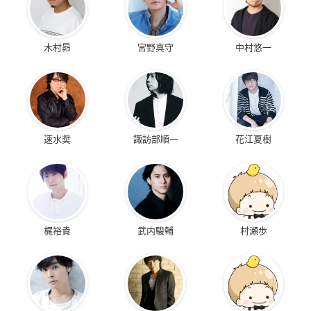
木村昴
宮野真守
中村悠一
速水奨
諏訪部順一
花江夏樹
梶裕貴
武内駿輔
村瀬歩