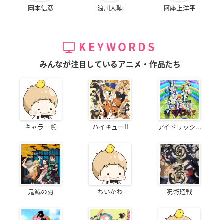
岡本信彦
浪川大輔
阿座上洋平
KEYWORDS
みんなが注目しているアニメ・作品たち
キャラ一覧
ハイキュー!!
アイドリッシ...
鬼滅の刃
ちいかわ
呪術廻戦