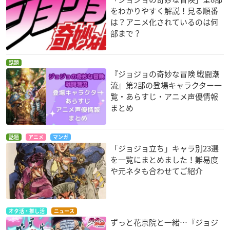
をわかりやすく解説！見る順番
は？アニメ化されているのは何
部まで？
話題
『ジョジョの奇妙な冒険 戦闘潮
流』第2部の登場キャラクター一
覧・あらすじ・アニメ声優情報
まとめ
話題
アニメ
マンガ
「ジョジョ立ち」キャラ別23選
を一覧にまとめました！難易度
や元ネタも合わせてご紹介
オタ活・推し活
ニュース
ずっと花京院と一緒…『ジョジ