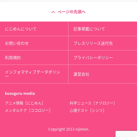
ページの先頭へ
にじめんについて
記事掲載について
お問い合わせ
プレスリリース送付先
利用規約
プライバシーポリシー
インフォマティブデータポリシ
運営会社
ー
kusuguru
media
アニメ情報［にじめん］
科学ニュース［ナゾロジー］
メンタルケア［ココロジー］
心理テスト［シンリ］
Copyright 2013 nijimen.