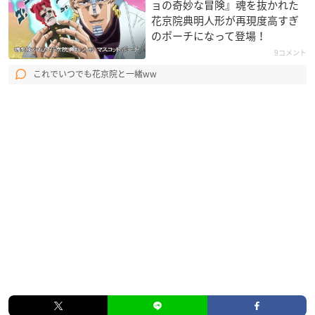
ョの奇妙な冒険』魂を抜かれた
花京院典明人形が再現度高すぎ
のポーチになって登場！
9コメント
これでいつでも花京院と一緒ww