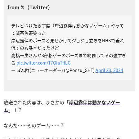
テレビつけたら丁度『岸辺露伴は動かないゲーム』やって
て滅茶苦茶笑った
岸辺露伴のポーズと見せかけてジョジョ立ちをNHKで垂れ
流すのも暴挙だったけど
高橋一生さんが3部格ゲーのポーズまで網羅してるの強すぎ
る
pic.twitter.com/T7QIaTfiLG
— ぽん酢(ニューオーダー) (@Ponzu_SHT)
April 23, 2024
放送された内容は、まさかの「
岸辺露伴は動かないゲー
」！？
ム
なんだ……そのゲーム……？