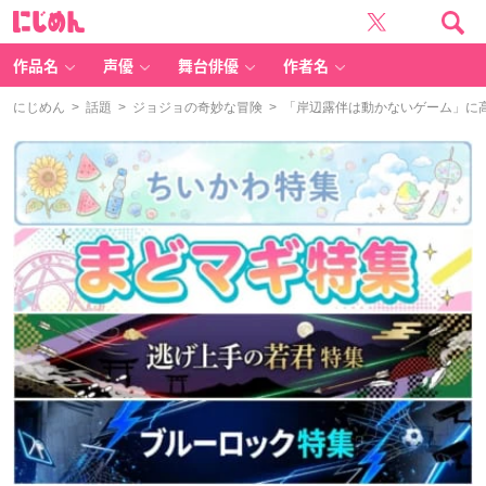
に
じ
め
ん
作品名
声優
舞台俳優
作者名
にじめん
>
話題
>
ジョジョの奇妙な冒険
> 「岸辺露伴は動かないゲーム」に