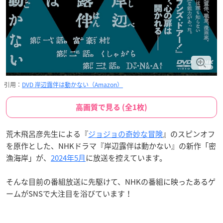
引用：
DVD 岸辺露伴は動かない（Amazon）
高画質で見る (全1枚)
荒木飛呂彦先生による『
ジョジョの奇妙な冒険
』のスピンオフ
を原作とした、NHKドラマ『岸辺露伴は動かない』の新作「密
漁海岸」が、
2024年5月
に放送を控えています。
そんな目前の番組放送に先駆けて、NHKの番組に映ったあるゲ
ームがSNSで大注目を浴びています！