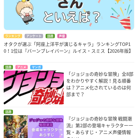
ランキング
アンケート
話題
声優
オタクが選ぶ「阿座上洋平が演じるキャラ」ランキングTOP1
0！1位は『バーンブレイバーン』ルイス・スミス【2026年版】
話題
アニメ
マンガ
「ジョジョの奇妙な冒険」全8部
をわかりやすく解説！見る順番
は？アニメ化されているのは何
部まで？
話題
『ジョジョの奇妙な冒険 戦闘潮
流』第2部の登場キャラクター一
覧・あらすじ・アニメ声優情報