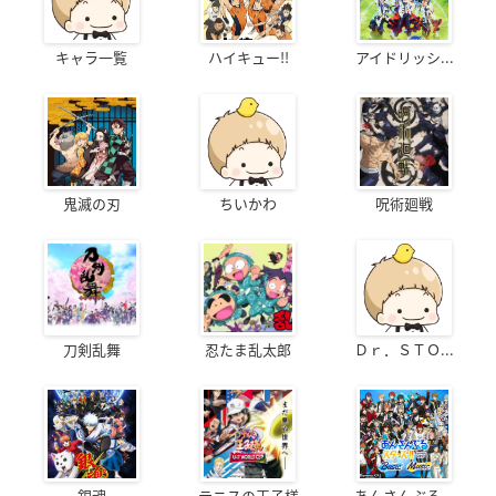
キャラ一覧
ハイキュー!!
アイドリッシ...
鬼滅の刃
ちいかわ
呪術廻戦
刀剣乱舞
忍たま乱太郎
Ｄｒ．ＳＴＯ...
銀魂
テニスの王子様
あんさんぶる...