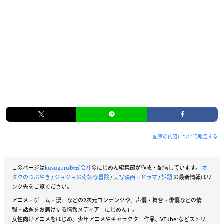
記事の内容について報告する
このページは
kusuguru株式会社
のにじめん編集部が作成・配信しています。
オ
タクのつぶやき
/
ジョジョの奇妙な冒険
/
実写映画・ドラマ
/
話題
の最新情報はリ
ンク先をご覧ください。
アニメ・ゲーム・漫画などの2次元コンテンツや、声優・舞台・俳優などの情
報・話題をお届けする情報メディア「にじめん」。
女性向けアニメをはじめ、少年アニメやキャラクター作品、VTuberなどストリー