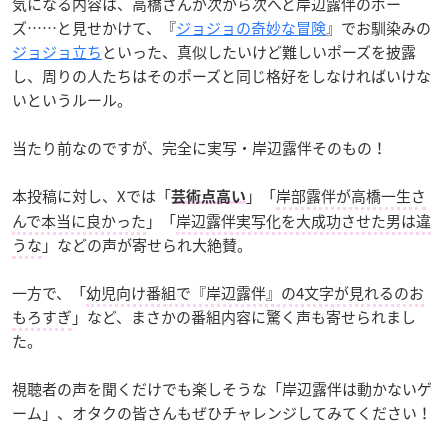
気になる内容は、高橋さんが次から次へと岸辺露伴のポー
ズ……と見せかけて、『
ジョジョの奇妙な冒険
』でお馴染みの
ジョジョ立ち
といった、真似したいけど難しいポーズを披露
し、周りの人たちはそのポーズと同じ格好をしなければいけな
いというルール。
当たり前なのですが、完全に実写・岸辺露伴そのもの！
本投稿に対し、Xでは「
」「
岸部露伴が高橋一生さ
芸術点高い
んで本当に良かった
」「
岸辺露伴実写化を大成功させた男は違
うな
」などの声が寄せられ大絶賛。
一方で、「
幼児向け番組で『岸辺露伴』の4文字が見れるのお
もろすぎ
」など、まさかの番組内容に驚く声も寄せられまし
た。
視聴者の声を聞くだけでも楽しそうな「岸辺露伴は動かないゲ
ーム」、オタクの皆さんもぜひチャレンジしてみてください！