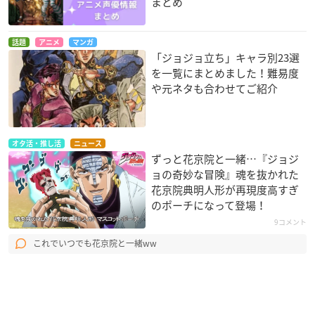
まとめ
話題
アニメ
マンガ
「ジョジョ立ち」キャラ別23選
を一覧にまとめました！難易度
や元ネタも合わせてご紹介
オタ活・推し活
ニュース
ずっと花京院と一緒…『ジョジ
ョの奇妙な冒険』魂を抜かれた
花京院典明人形が再現度高すぎ
のポーチになって登場！
9コメント
これでいつでも花京院と一緒ww