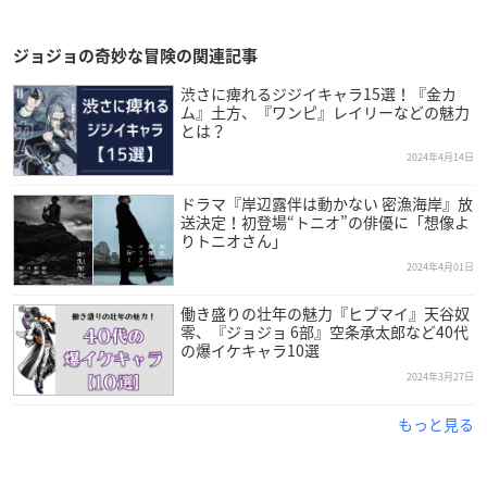
ジョジョの奇妙な冒険の関連記事
渋さに痺れるジジイキャラ15選！『金カ
ム』土方、『ワンピ』レイリーなどの魅力
とは？
2024年4月14日
ドラマ『岸辺露伴は動かない 密漁海岸』放
送決定！初登場“トニオ”の俳優に「想像よ
りトニオさん」
2024年4月01日
働き盛りの壮年の魅力『ヒプマイ』天谷奴
零、『ジョジョ 6部』空条承太郎など40代
の爆イケキャラ10選
2024年3月27日
もっと見る