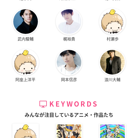
武内駿輔
梶裕貴
村瀬歩
阿座上洋平
岡本信彦
浪川大輔
KEYWORDS
みんなが注目しているアニメ・作品たち