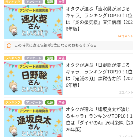
ランキング
アンケート
話題
声優
オタクが選ぶ「速水奨が演じる
キャラ」ランキングTOP10！1位
は『炎の蜃気楼』直江信綱【202
6年版】
14コメント
この時代に直江信綱が1位になるのおもろすぎるw
ランキング
アンケート
話題
声優
オタクが選ぶ「日野聡が演じる
キャラ」ランキングTOP10！1位
は『鬼滅の刃』煉󠄁獄杏寿郎【202
6年版】
2コメント
ランキング
アンケート
話題
声優
オタクが選ぶ「逢坂良太が演じ
るキャラ」ランキングTOP10！1
位は『ダイヤのA』沢村栄純【20
26年版】
2コメント