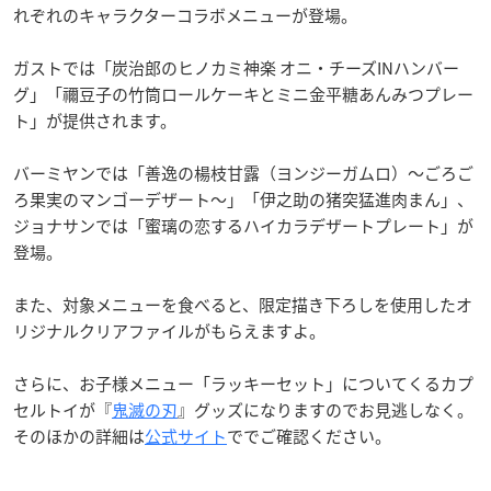
れぞれのキャラクターコラボメニューが登場。
ガストでは「炭治郎のヒノカミ神楽 オニ・チーズINハンバー
グ」「禰豆子の竹筒ロールケーキとミニ金平糖あんみつプレー
ト」が提供されます。
バーミヤンでは「善逸の楊枝甘露（ヨンジーガムロ）～ごろご
ろ果実のマンゴーデザート～」「伊之助の猪突猛進肉まん」、
ジョナサンでは「蜜璃の恋するハイカラデザートプレート」が
登場。
また、対象メニューを食べると、限定描き下ろしを使用したオ
リジナルクリアファイルがもらえますよ。
さらに、お子様メニュー「ラッキーセット」についてくるカプ
セルトイが『
鬼滅の刃
』グッズになりますのでお見逃しなく。
そのほかの詳細は
公式サイト
ででご確認ください。