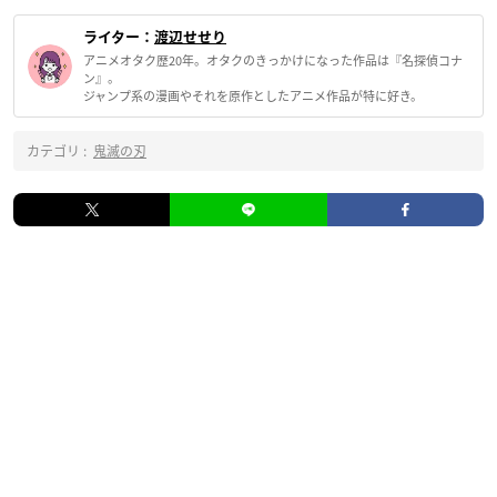
ライター：
渡辺せせり
アニメオタク歴20年。オタクのきっかけになった作品は『名探偵コナ
ン』。
ジャンプ系の漫画やそれを原作としたアニメ作品が特に好き。
カテゴリ :
鬼滅の刃