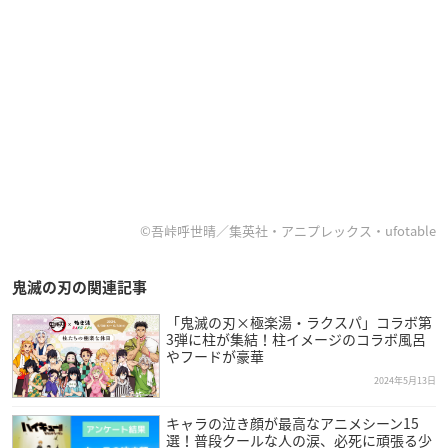
©吾峠呼世晴／集英社・アニプレックス・ufotable
鬼滅の刃の関連記事
「鬼滅の刃×極楽湯・ラクスパ」コラボ第
3弾に柱が集結！柱イメージのコラボ風呂
やフードが豪華
2024年5月13日
キャラの泣き顔が最高なアニメシーン15
選！普段クールな人の涙、必死に頑張る少