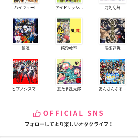
ハイキュー!!
アイドリッシ...
刀剣乱舞
銀魂
暗殺教室
呪術廻戦
ヒプノシスマ...
忍たま乱太郎
あんさんぶる...
OFFICIAL SNS
フォローしてより楽しいオタクライフ！