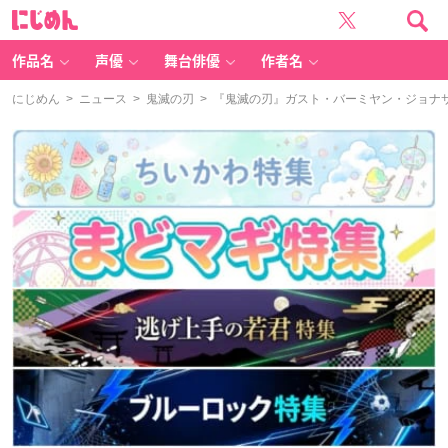
に
じ
め
ん
作品名
声優
舞台俳優
作者名
にじめん
>
ニュース
>
鬼滅の刃
> 『鬼滅の刃』ガスト・バーミヤン・ジョナ