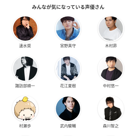
みんなが気になっている声優さん
速水奨
宮野真守
木村昴
諏訪部順一
花江夏樹
中村悠一
村瀬歩
武内駿輔
森川智之