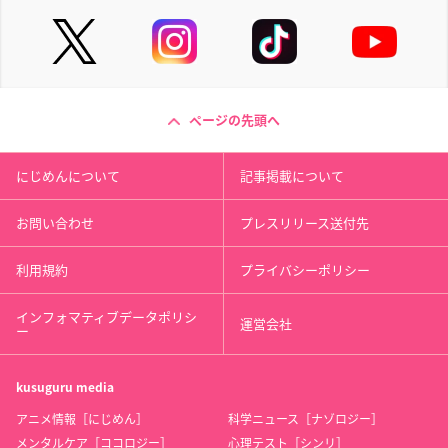
ページの先頭へ
にじめんについて
記事掲載について
お問い合わせ
プレスリリース送付先
利用規約
プライバシーポリシー
インフォマティブデータポリシ
運営会社
ー
kusuguru
media
アニメ情報［にじめん］
科学ニュース［ナゾロジー］
メンタルケア［ココロジー］
心理テスト［シンリ］