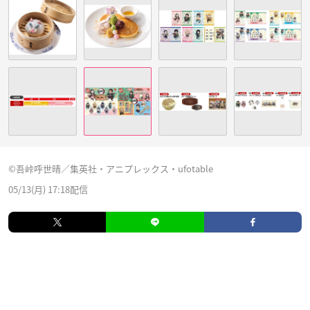
©吾峠呼世晴／集英社・アニプレックス・ufotable
05/13(月) 17:18配信