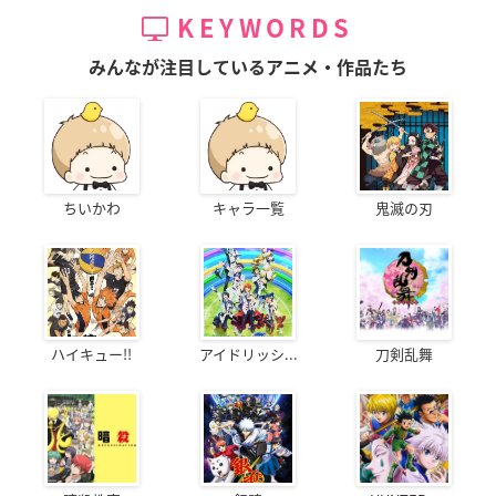
KEYWORDS
みんなが注目しているアニメ・作品たち
ちいかわ
キャラ一覧
鬼滅の刃
ハイキュー!!
アイドリッシ...
刀剣乱舞