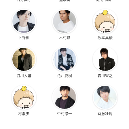
下野紘
木村昴
坂本真綾
浪川大輔
花江夏樹
森川智之
村瀬歩
中村悠一
斉藤壮馬