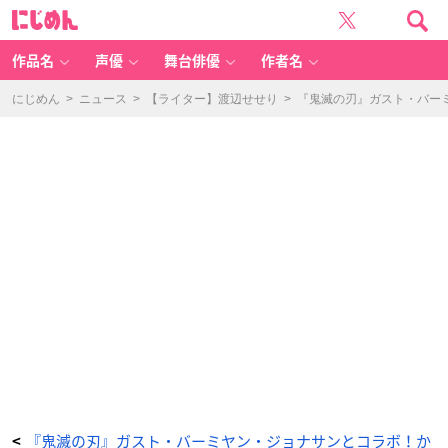
「鬼
に
滅
じ
の
め
刃
ん
×
す
作品名
声優
舞台俳優
作者名
か
い
ら
ー
にじめん
>
ニュース
>
【ライター】渡辺せせり
>
『鬼滅の刃』ガスト・バー
く」
お
も
ち
ゃ
付
き
メ
ニ
ュ
ー
-
ア
ニ
メ
情
報
サ
イ
ト
に
じ
め
ん
『鬼滅の刃』ガスト・バーミヤン・ジョナサンとコラボ！か
<