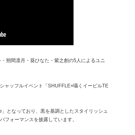
鷹北斗・朔間凛月・葵ひなた・紫之創の5人によるユニ
たシャッフルイベント「SHUFFLE×囁くイービルTE
 phone」となっており、黒を基調としたスタイリッシュ
パフォーマンスを披露しています。