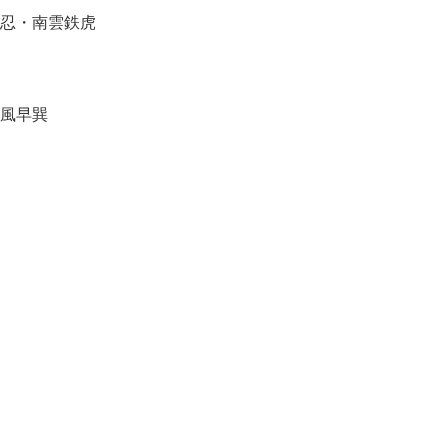
忍・南雲鉄虎
風早巽