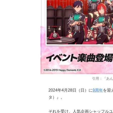
引用：『あ
2024年4月28日（日）に
9周年
を迎
タ）』。
それを受け、
人気企画シャッフルユ