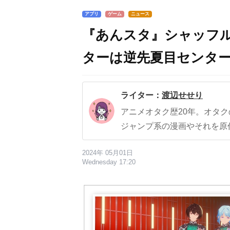
アプリ
ゲーム
ニュース
『あんスタ』シャッフ
ターは逆先夏目センターの
ライター：
渡辺せせり
アニメオタク歴20年。オタ
ジャンプ系の漫画やそれを原
2024年 05月01日
Wednesday 17:20