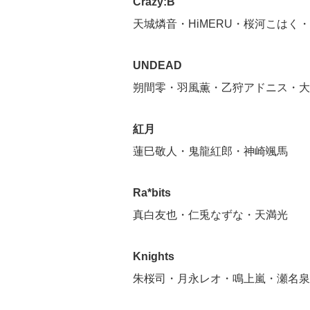
Crazy:B
天城燐音・HiMERU・桜河こはく
UNDEAD
朔間零・羽風薫・乙狩アドニス・大
紅月
蓮巳敬人・鬼龍紅郎・神崎颯馬
Ra*bits
真白友也・仁兎なずな・天満光
Knights
朱桜司・月永レオ・鳴上嵐・瀬名泉