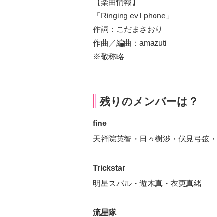
【楽曲情報】
「Ringing evil phone」
作詞：こだまさおり
作曲／編曲：amazuti
※敬称略
残りのメンバーは？
fine
天祥院英智・日々樹渉・伏見弓弦・
Trickstar
明星スバル・遊木真・衣更真緒
流星隊