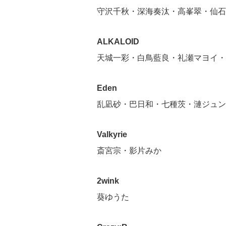
守沢千秋・深海奏汰・高峯翠・仙石
ALKALOID
天城一彩・白鳥藍良・礼瀬マヨイ・
Eden
乱凪砂・巴日和・七種茨・漣ジュン
Valkyrie
斎宮宗・影片みか
2wink
葵ゆうた