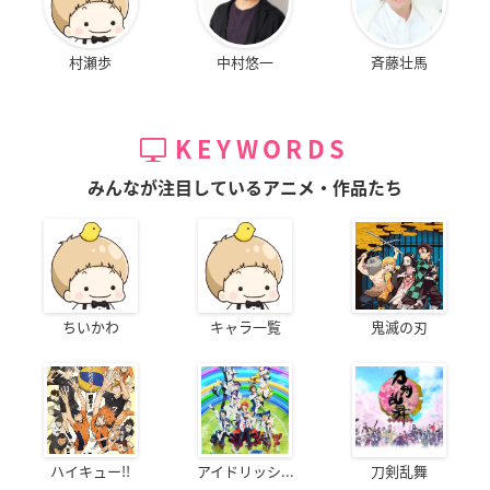
村瀬歩
中村悠一
斉藤壮馬
KEYWORDS
みんなが注目しているアニメ・作品たち
ちいかわ
キャラ一覧
鬼滅の刃
ハイキュー!!
アイドリッシ...
刀剣乱舞