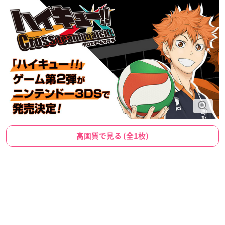
高画質で見る (全1枚)