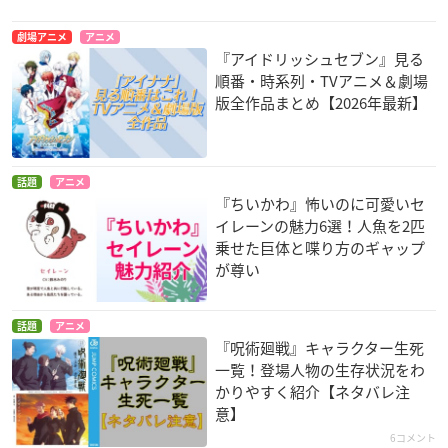
劇場アニメ
アニメ
『アイドリッシュセブン』見る
順番・時系列・TVアニメ＆劇場
版全作品まとめ【2026年最新】
話題
アニメ
『ちいかわ』怖いのに可愛いセ
イレーンの魅力6選！人魚を2匹
乗せた巨体と喋り方のギャップ
が尊い
話題
アニメ
『呪術廻戦』キャラクター生死
一覧！登場人物の生存状況をわ
かりやすく紹介【ネタバレ注
意】
6コメント