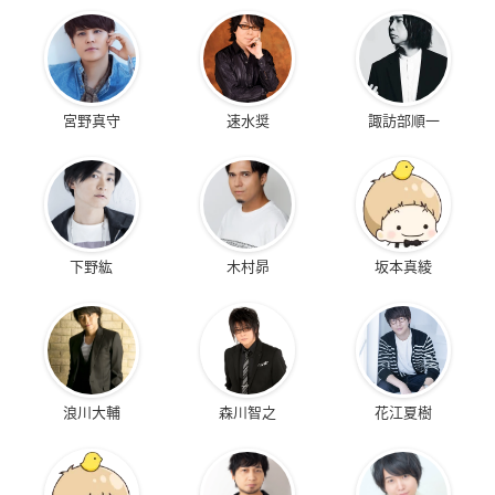
宮野真守
速水奨
諏訪部順一
下野紘
木村昴
坂本真綾
浪川大輔
森川智之
花江夏樹