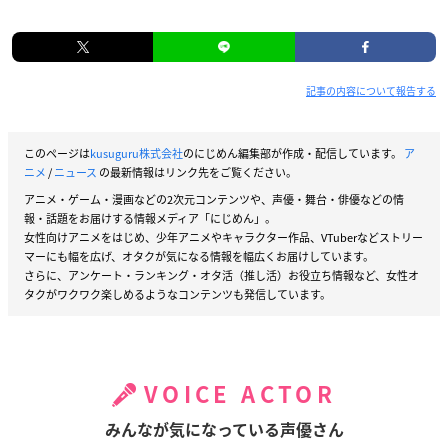
記事の内容について報告する
このページは
kusuguru株式会社
のにじめん編集部が作成・配信しています。
ア
ニメ
/
ニュース
の最新情報はリンク先をご覧ください。
アニメ・ゲーム・漫画などの2次元コンテンツや、声優・舞台・俳優などの情
報・話題をお届けする情報メディア「にじめん」。
女性向けアニメをはじめ、少年アニメやキャラクター作品、VTuberなどストリー
マーにも幅を広げ、オタクが気になる情報を幅広くお届けしています。
さらに、アンケート・ランキング・オタ活（推し活）お役立ち情報など、女性オ
タクがワクワク楽しめるようなコンテンツも発信しています。
VOICE ACTOR
みんなが気になっている声優さん