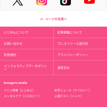
ページの先頭へ
にじめんについて
記事掲載について
お問い合わせ
プレスリリース送付先
利用規約
プライバシーポリシー
インフォマティブデータポリシ
運営会社
ー
kusuguru
media
アニメ情報［にじめん］
科学ニュース［ナゾロジー］
メンタルケア［ココロジー］
心理テスト［シンリ］