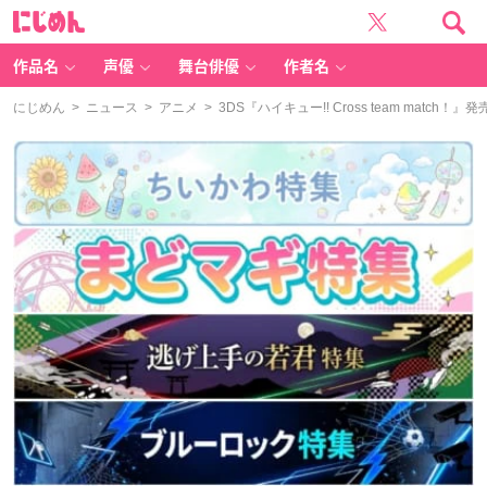
に
じ
め
ん
作品名
声優
舞台俳優
作者名
にじめん
>
ニュース
>
アニメ
> 3DS『ハイキュー!! Cross team ma