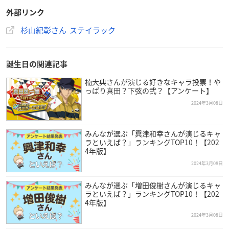
外部リンク
杉山紀彰さん ステイラック
誕生日の関連記事
楠大典さんが演じる好きなキャラ投票！や
っぱり真田？下弦の弐？【アンケート】
2024年3月08日
みんなが選ぶ「興津和幸さんが演じるキャ
ラといえば？」ランキングTOP10！【202
4年版】
2024年3月08日
みんなが選ぶ「増田俊樹さんが演じるキャ
（引用：ステイラック
ラといえば？」ランキングTOP10！【202
公式サイト
）
4年版】
杉山紀彰さんは東京都出身で現在ステイラックに所属してお
2024年3月08日
り、今年で49歳を迎えます。