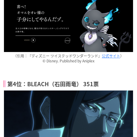
（引用：『ディズニー ツイステッドワンダーランド』
公式サイト
）
© Disney. Published by Aniplex
第4位：BLEACH（石田雨竜） 351票