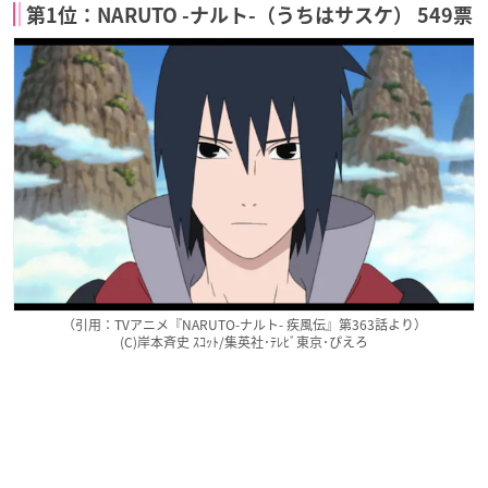
第1位：NARUTO -ナルト-（うちはサスケ） 549票
（引用：TVアニメ『NARUTO-ナルト- 疾風伝』第363話より）
(C)岸本斉史 ｽｺｯﾄ/集英社･ﾃﾚﾋﾞ東京･ぴえろ