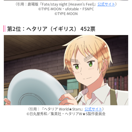
（引用：劇場版『Fate/stay night [Heaven’s Feel]』
公式サイト
）
©TYPE-MOON・ufotable・FSNPC
©TYPE-MOON
第2位：ヘタリア（イギリス） 452票
（引用：『ヘタリア World★Stars』
公式サイト
）
©日丸屋秀和／集英社・ヘタリアW★S製作委員会