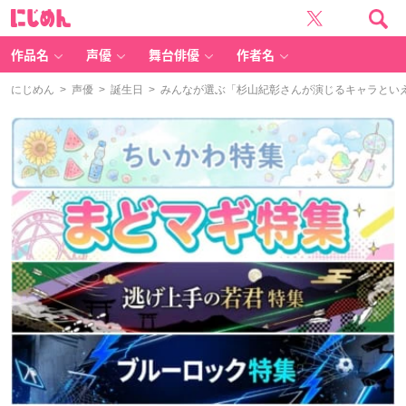
に
じ
め
ん
作品名
声優
舞台俳優
作者名
にじめん
>
声優
>
誕生日
> みんなが選ぶ「杉山紀彰さんが演じるキャラといえば