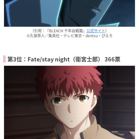
（引用：『BLEACH 千年血戦篇』
公式サイト
）
©久保帯人／集英社・テレビ東京・dentsu・ぴえろ
第3位：Fate/stay night（衛宮士郎） 366票