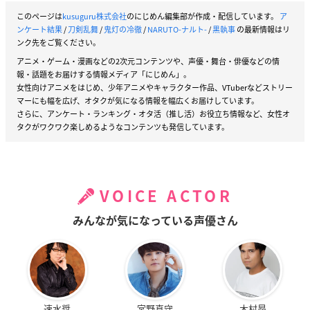
このページは
kusuguru株式会社
のにじめん編集部が作成・配信しています。
ア
ンケート結果
/
刀剣乱舞
/
鬼灯の冷徹
/
NARUTO-ナルト-
/
黒執事
の最新情報はリ
ンク先をご覧ください。
アニメ・ゲーム・漫画などの2次元コンテンツや、声優・舞台・俳優などの情
報・話題をお届けする情報メディア「にじめん」。
女性向けアニメをはじめ、少年アニメやキャラクター作品、VTuberなどストリー
マーにも幅を広げ、オタクが気になる情報を幅広くお届けしています。
さらに、アンケート・ランキング・オタ活（推し活）お役立ち情報など、女性オ
タクがワクワク楽しめるようなコンテンツも発信しています。
VOICE ACTOR
みんなが気になっている声優さん
速水奨
宮野真守
木村昴