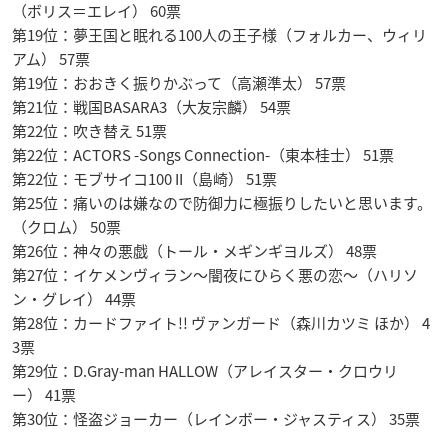
（ボリス＝エレイ） 60票
第19位：夢王国と眠れる100人の王子様（フォルカー、ウィリ
アム） 57票
第19位：おおきく振りかぶって（高瀬準太） 57票
第21位：戦国BASARA3（大友宗麟） 54票
第22位：吹き替え 51票
第22位：ACTORS -Songs Connection-（東本桂士） 51票
第22位：モブサイコ100 II（島崎） 51票
第25位：痛いのは嫌なので防御力に極振りしたいと思います。
（クロム） 50票
第26位：神々の悪戯（トール・メギンギヨルズ） 48票
第27位：イケメンヴィラン〜闇夜にひらく悪の恋〜（ハリソ
ン・グレイ） 44票
第28位：カードファイト!! ヴァンガード（森川カツミ ほか） 4
3票
第29位：D.Gray-man HALLOW（アレイスター・クロウリ
ー） 41票
第30位：怪盗ジョーカー（レインボー・ジャスティス） 35票