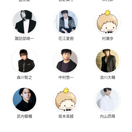
諏訪部順一
花江夏樹
村瀬歩
森川智之
中村悠一
浪川大輔
武内駿輔
坂本真綾
内山昂輝