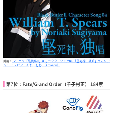
引用：
TVアニメ「黒執事II」キャラクターソング04 「堅死神、独唱」ウィリア
ム・T・スピアーズ(杉山紀彰)（Amazon）
第7位：Fate/Grand Order（千子村正） 184票