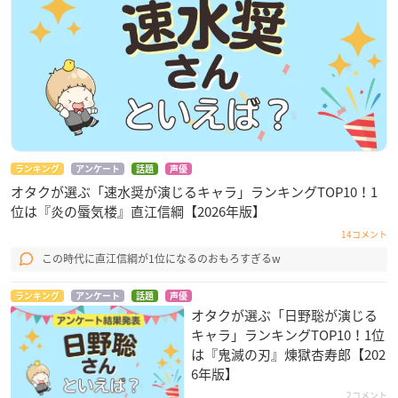
ランキング
アンケート
話題
声優
オタクが選ぶ「速水奨が演じるキャラ」ランキングTOP10！1
位は『炎の蜃気楼』直江信綱【2026年版】
14コメント
この時代に直江信綱が1位になるのおもろすぎるw
ランキング
アンケート
話題
声優
オタクが選ぶ「日野聡が演じる
キャラ」ランキングTOP10！1位
は『鬼滅の刃』煉󠄁獄杏寿郎【202
6年版】
2コメント