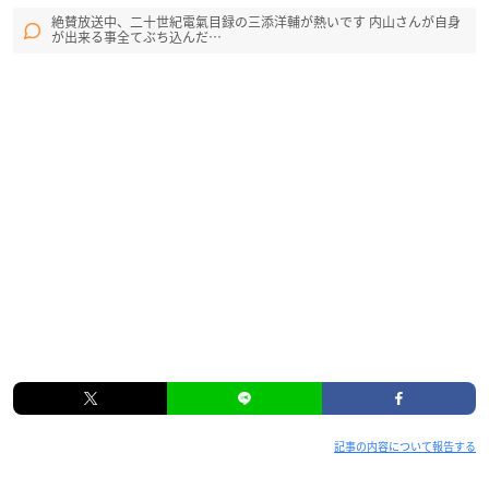
絶賛放送中、二十世紀電氣目録の三添洋輔が熱いです 内山さんが自身
が出来る事全てぶち込んだ…
記事の内容について報告する