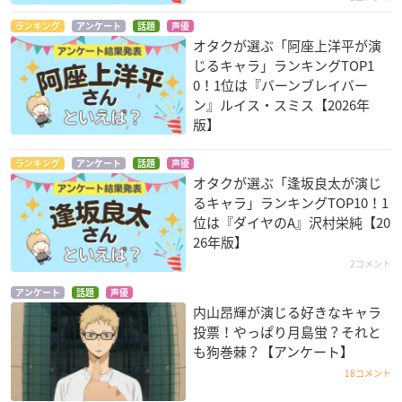
ランキング
アンケート
話題
声優
オタクが選ぶ「阿座上洋平が演
じるキャラ」ランキングTOP1
0！1位は『バーンブレイバー
ン』ルイス・スミス【2026年
版】
ランキング
アンケート
話題
声優
オタクが選ぶ「逢坂良太が演じ
るキャラ」ランキングTOP10！1
位は『ダイヤのA』沢村栄純【20
26年版】
2コメント
アンケート
話題
声優
内山昂輝が演じる好きなキャラ
投票！やっぱり月島蛍？それと
も狗巻棘？【アンケート】
18コメント