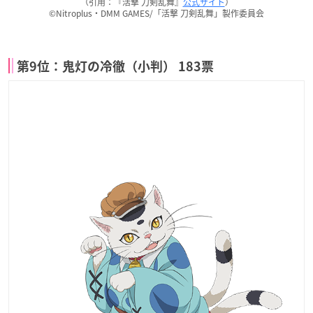
（引用：『活撃 刀剣乱舞』
公式サイト
）
©Nitroplus・DMM GAMES/「活撃 刀剣乱舞」製作委員会
第9位：鬼灯の冷徹（小判） 183票