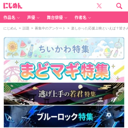
に
じ
め
ん
作品名
声優
舞台俳優
作者名
にじめん
>
話題
>
募集中のアンケート
> 楽しかった応援上映といえば？皆さ