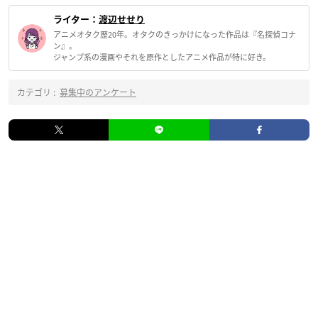
ライター：
渡辺せせり
アニメオタク歴20年。オタクのきっかけになった作品は『名探偵コナ
ン』。
ジャンプ系の漫画やそれを原作としたアニメ作品が特に好き。
カテゴリ :
募集中のアンケート