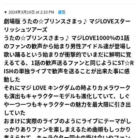
2024年3月10日 at 2:10 PM
返信
劇場版 うたの☆プリンスさまっ♪ マジLOVEスター
リッシュツアーズ
うたの☆プリンスさまっ♪ マジLOVE1000%の1話
のファンの歓声から始まり男性アイドル達が登場し
歌い踊るという始まりが衝撃的でいまだに鮮明に覚
えるてる、1話の歓声送るファンと同じようにST☆R
ISHの単独ライブで歓声を送ることが出来た事に感
動した
それにマジ LOVE キングダムの時よりカメラワーク
も演出もキャラクターモデルも進化していて、しぐ
や一つ一つもキャラクターの魅力を最大限に引き出
していた
おまけに実際のライブのようにライブにテーマがし
っかりありファンを楽しまえるため曲順もしっかり
考えられて、キャラクター同士の掛け合いやファン