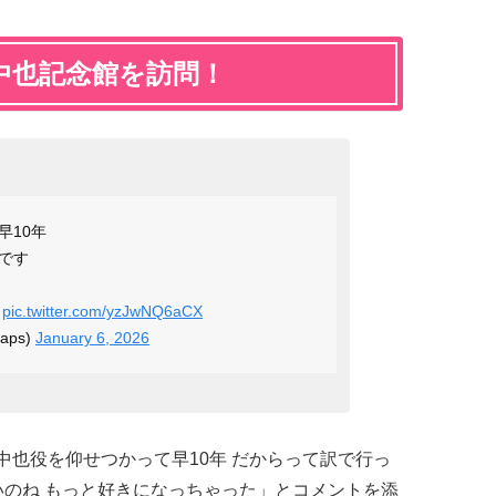
中也記念館を訪問！
早10年
です

pic.twitter.com/yzJwNQ6aCX
maps)
January 6, 2026
中也役を仰せつかって早10年 だからって訳で行っ
いのね もっと好きになっちゃった」とコメントを添