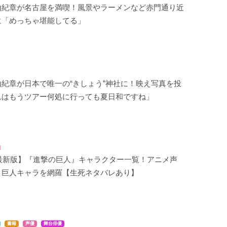
山紀章が名古屋を満喫！風景やラーメンなど赤門通り近
に「めっちゃ堪能してる」
紀章が日本で唯一の“きしょう”神社に！映え写真を投
れはもうツアー何処に行っても夏日和ですね」
年最新版】『進撃の巨人』キャラクター一覧！アニメ声
・巨人キャラを網羅【生死ネタバレあり】
書籍
声優
舞台俳優