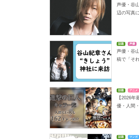
声優・谷
辺の写真
話題
声優
声優・谷山
稿で「そ
話題
アニメ
【2026
優・人間
話題
マンガ