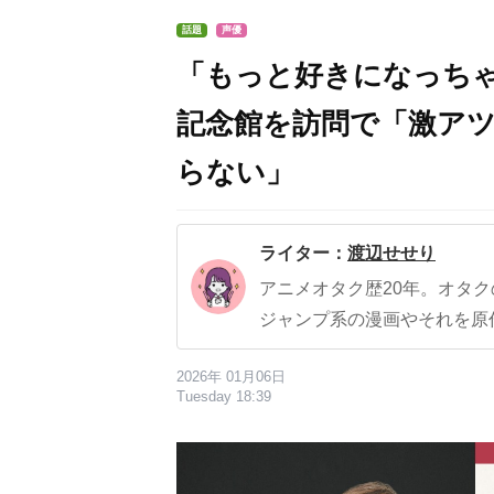
話題
声優
「もっと好きになっち
記念館を訪問で「激ア
らない」
ライター：
渡辺せせり
アニメオタク歴20年。オタ
ジャンプ系の漫画やそれを原
2026年 01月06日
Tuesday 18:39