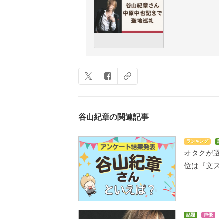
谷山紀章の関連記事
ランキング
オタクが選
位は『文ス
話題
声優