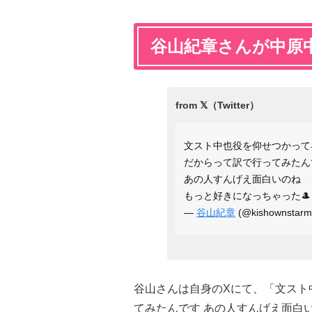
谷山紀章さんが中原
文スト中也役を仰せつかって
だからって訳で行ってみたん
あの人すんげえ面白いのね
もっと好きになっちゃった
—
谷山紀章
(@kishownstar
谷山さんは自身のXにて、「文スト
てみたんです あの人すんげえ面白