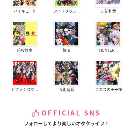
ハイキュー!!
アイドリッシ...
刀剣乱舞
暗殺教室
銀魂
HUNTER...
ヒプノシスマ...
呪術廻戦
テニスの王子様
OFFICIAL SNS
フォローしてより楽しいオタクライフ！