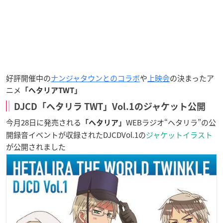
好評開催中の
ナンジャタウンとのコラボ
や
上映会
の決まったア
ニメ
「ヘタリアTWT」
DJCD「ヘタリラ TWT」Vol.1のジャケット公開
今月28日に発売される
WEBラジオ“ヘタリラ”の公
「ヘタリア」
開録音イベントが収録されたDJCDVol.1の
ジャケットイラスト
が公開されました