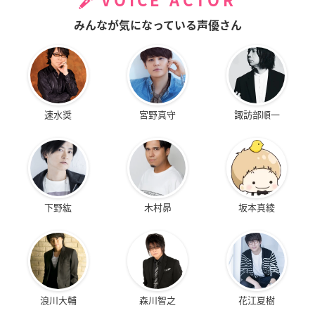
VOICE ACTOR
みんなが気になっている声優さん
速水奨
宮野真守
諏訪部順一
下野紘
木村昴
坂本真綾
浪川大輔
森川智之
花江夏樹