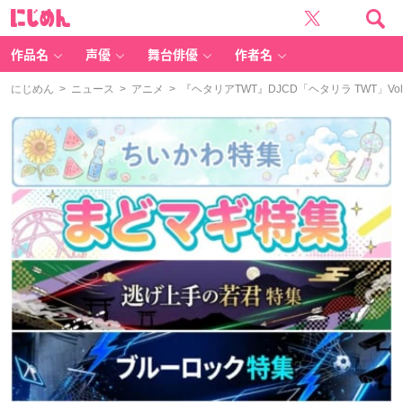
に
じ
め
ん
作品名
声優
舞台俳優
作者名
にじめん
>
ニュース
>
アニメ
> 『ヘタリアTWT』DJCD「ヘタリラ TWT」V