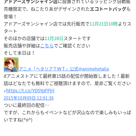
に設置されているラッピング自動販
アドアーズサンシャイン店
売機限定で、ねこたりあがデザインされた
も
エコトートバッグ
登場！
アドアーズサンシャイン店では先行販売で
11月21日10時
よりス
タート
そのほかの店舗では
11月28日
スタートです
販売店舗や詳細は
こちら
でご確認ください
そして本日は！
アニメ「ヘタリアＴＷＴ」公式
@animehetalia
dアニメストアにて最終第15話の配信が開始致しました！最新
話はどなたでも無料でご視聴頂けますので、是非ご覧ください
♪
https://t.co/YD5YpFPjrl
2015年10月09日 12:01:36
ついに最終回の配信…
ですが、これからもイベントなどが沢山なので楽しみもいっぱ
いですね(^o^)