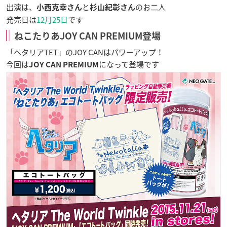
出演は、
と
のお二人
小西克幸さん
杉山紀彰さん
発売日は
12月25日
です
ねこたりあJOY CAN PREMIUM登場
「ヘタリアTET」のJOY CANはパワーアップ！
今回は
になって登場です
JOY CAN PREMIUM