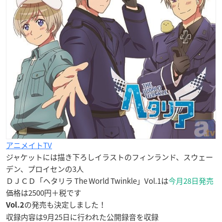
アニメイトTV
ジャケットには描き下ろしイラストのフィンランド、スウェー
デン、プロイセンの3人
ＤＪＣＤ「ヘタリラ The World Twinkle」Vol.1は
今月28日発売
価格は2500円＋税です
の発売も決定しました！
Vol.2
収録内容は9月25日に行われた公開録音を収録