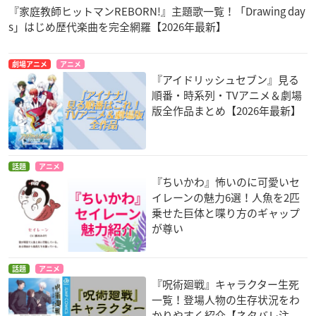
『家庭教師ヒットマンREBORN!』主題歌一覧！「Drawing day
s」はじめ歴代楽曲を完全網羅【2026年最新】
劇場アニメ
アニメ
『アイドリッシュセブン』見る
順番・時系列・TVアニメ＆劇場
版全作品まとめ【2026年最新】
話題
アニメ
『ちいかわ』怖いのに可愛いセ
イレーンの魅力6選！人魚を2匹
乗せた巨体と喋り方のギャップ
が尊い
話題
アニメ
『呪術廻戦』キャラクター生死
一覧！登場人物の生存状況をわ
かりやすく紹介【ネタバレ注