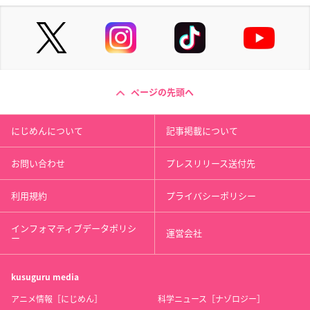
ページの先頭へ
にじめんについて
記事掲載について
お問い合わせ
プレスリリース送付先
利用規約
プライバシーポリシー
インフォマティブデータポリシ
運営会社
ー
kusuguru
media
アニメ情報［にじめん］
科学ニュース［ナゾロジー］