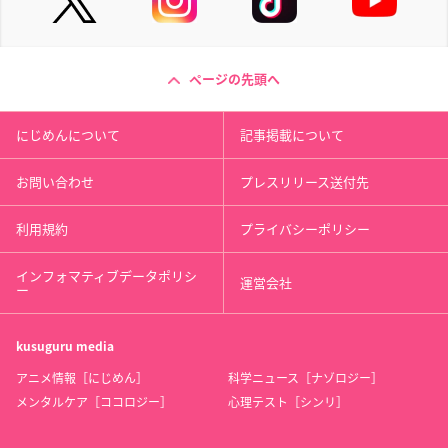
ページの先頭へ
にじめんについて
記事掲載について
お問い合わせ
プレスリリース送付先
利用規約
プライバシーポリシー
インフォマティブデータポリシ
運営会社
ー
kusuguru
media
アニメ情報［にじめん］
科学ニュース［ナゾロジー］
メンタルケア［ココロジー］
心理テスト［シンリ］