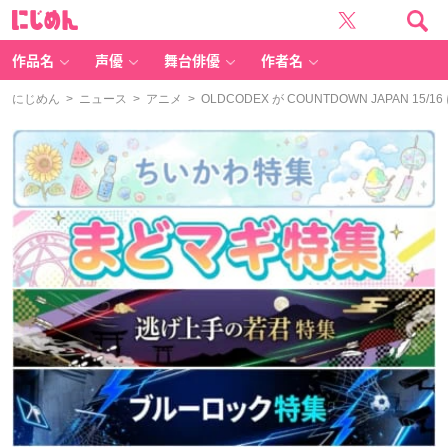
に
じ
め
ん
作品名
声優
舞台俳優
作者名
にじめん
>
ニュース
>
アニメ
> OLDCODEX が COUNTDOWN JAPAN 15/