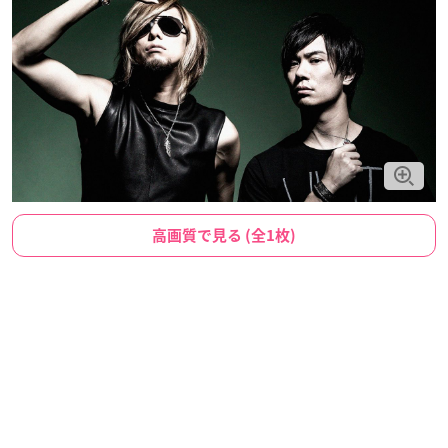
高画質で見る (全1枚)