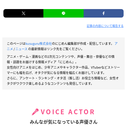
記事の内容について報告する
このページは
kusuguru株式会社
のにじめん編集部が作成・配信しています。
ア
ニメ
/
ニュース
の最新情報はリンク先をご覧ください。
アニメ・ゲーム・漫画などの2次元コンテンツや、声優・舞台・俳優などの情
報・話題をお届けする情報メディア「にじめん」。
女性向けアニメをはじめ、少年アニメやキャラクター作品、VTuberなどストリー
マーにも幅を広げ、オタクが気になる情報を幅広くお届けしています。
さらに、アンケート・ランキング・オタ活（推し活）お役立ち情報など、女性オ
タクがワクワク楽しめるようなコンテンツも発信しています。
VOICE ACTOR
みんなが気になっている声優さん