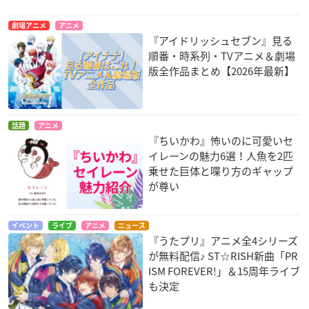
劇場アニメ
アニメ
『アイドリッシュセブン』見る
順番・時系列・TVアニメ＆劇場
版全作品まとめ【2026年最新】
話題
アニメ
『ちいかわ』怖いのに可愛いセ
イレーンの魅力6選！人魚を2匹
乗せた巨体と喋り方のギャップ
が尊い
イベント
ライブ
アニメ
ニュース
『うたプリ』アニメ全4シリーズ
が無料配信♪ ST☆RISH新曲「PR
ISM FOREVER!」＆15周年ライブ
も決定