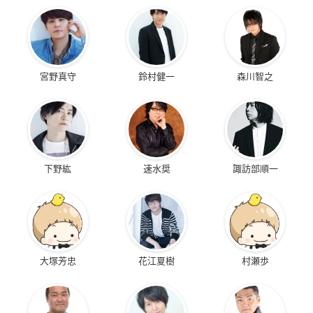
宮野真守
鈴村健一
森川智之
下野紘
速水奨
諏訪部順一
大塚芳忠
花江夏樹
村瀬歩