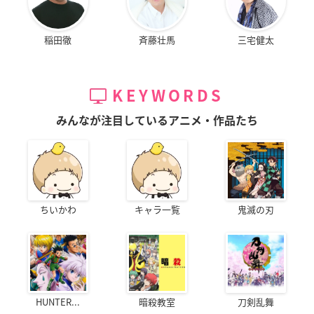
稲田徹
斉藤壮馬
三宅健太
KEYWORDS
みんなが注目しているアニメ・作品たち
ちいかわ
キャラ一覧
鬼滅の刃
HUNTER...
暗殺教室
刀剣乱舞