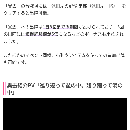
「異去」の合戦場には「池田屋の記憶 京都（池田屋一階）」を
クリアすると出陣可能。
「異去」への出陣は
が設けられており、3回
1日3回までの制限
の出陣には
になるなどのボーナスも用意され
獲得経験値が5倍
ました。
またほかのイベント同様、小判やアイテムを使っての追加出陣
も可能です。
異去紹介PV「巡り巡って盆の中。廻り廻って渦の
中」