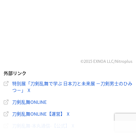
©2015 EXNOA LLC/Nitroplus
外部リンク
特別展「刀剣乱舞で学ぶ 日本刀と未来展 －刀剣男士のひみ
つ－」 X
刀剣乱舞ONLINE
刀剣乱舞ONLINE【運営】 X
刀剣乱舞-本丸通信-【公式】 X