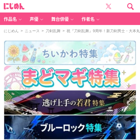
に
じ
め
ん
作品名
声優
舞台俳優
作者名
にじめん
>
ニュース
>
刀剣乱舞
> 祝『刀剣乱舞』9周年！新刀剣男士・大本