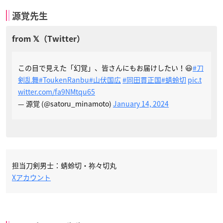
源覚先生
この目で見えた「幻覚」、皆さんにもお届けしたい！😃
#刀
剣乱舞
#ToukenRanbu
#山伏国広
#同田貫正国
#蜻蛉切
pic.t
witter.com/fa9NMtqu65
— 源覚 (@satoru_minamoto)
January 14, 2024
担当刀剣男士：蜻蛉切・祢々切丸
Xアカウント