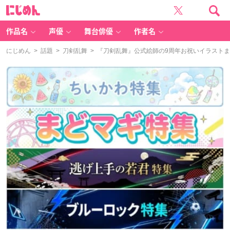
に
じ
め
ん
作品名
声優
舞台俳優
作者名
にじめん
>
話題
>
刀剣乱舞
> 『刀剣乱舞』公式絵師の9周年お祝いイラスト