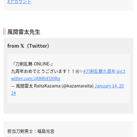
Xアカウント
風間雷太先生
『刀剣乱舞-ONLINE-』
九周年おめでとうございます！！㊗️✨
#刀剣乱舞九周年
pic.t
witter.com/JABRbED0Rq
— 風間雷太 RaitaKazama (@kazamaraita)
January 14, 20
24
担当刀剣男士：福島光忠