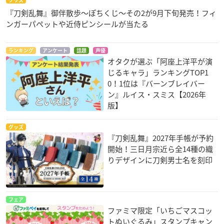
『刀剣乱舞』御伴散歩～ぽちくじ～その2が9月下旬発売！フィ
ンガーパペットや近侍ピンシールが当たる
ランキング
アンケート
話題
声優
オタクが選ぶ「阿座上洋平が演
じるキャラ」ランキングTOP1
0！1位は『バーンブレイバー
ン』ルイス・スミス【2026年
版】
グッズ
『刀剣乱舞』2027年手帳が予約
開始！三日月宗近ら全14種の織
りデザインに刀剣男士名を刻印
フェア
ファミマ限定「いちごマスコッ
トぬいぐるみ」スタンプキャン