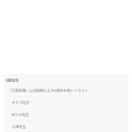
『刀剣乱舞』公式絵師による9周年お祝いイラスト
キナコ先生
Mドロ先生
小津先生