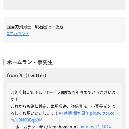
担当刀剣男士：明石国行・泛塵
Xアカウント
ホームラン・拳先生
刀剣乱舞ONLINE、サービス開始9周年おめでとうございま
す！
これからも歌仙兼定、亀甲貞宗、謙信景光、小豆長光をよ
ろしくお願いいたします！
#刀剣乱舞九周年
pic.twitter.co
m/UBN6DBqb3M
— ホームラン・拳 (@ken_homerun)
January 13, 2024