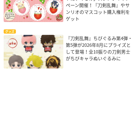
ペーン開催！『刀剣乱舞』やサ
ンリオのマスコット購入権利を
ゲット
グッズ
『刀剣乱舞』ちびぐるみ第4弾・
第5弾が2026年8月にプライズと
して登場！全10振りの刀剣男士
がちびキャラぬいぐるみに