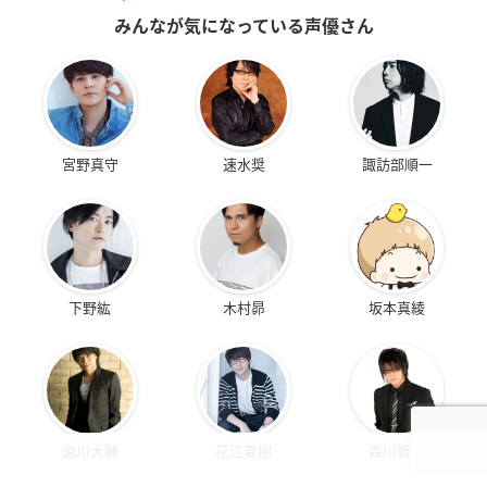
みんなが気になっている声優さん
宮野真守
速水奨
諏訪部順一
下野紘
木村昴
坂本真綾
浪川大輔
花江夏樹
森川智之