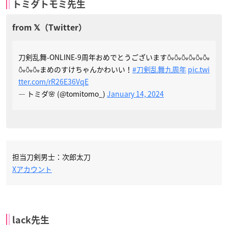
トミダトモミ先生
刀剣乱舞-ONLINE-9周年おめでとうございます🍶🍶🍶🍶🍶🍶
🍶🍶🍶まめのすけちゃんかわいい！
#刀剣乱舞九周年
pic.twi
tter.com/rR26E36VqE
— トミダ🌸 (@tomitomo_)
January 14, 2024
担当刀剣男士：次郎太刀
Xアカウント
lack先生