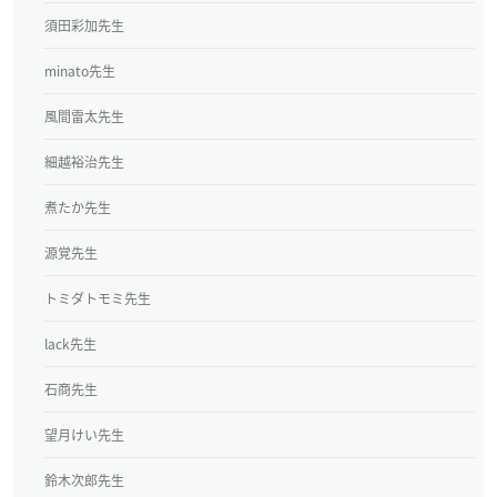
須田彩加先生
minato先生
風間雷太先生
細越裕治先生
煮たか先生
源覚先生
トミダトモミ先生
lack先生
石商先生
望月けい先生
鈴木次郎先生