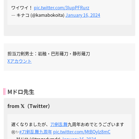
ワイワイ！
pic.twitter.com/3IupPFRurz
— キナコ (@kamabokoita)
January 16, 2024
担当刀剣男士：岩融・巴形薙刀・静形薙刀
Xアカウント
Mドロ先生
遅くなりましたが、
刀剣乱舞
九周年おめでとうございます
㊗️✨
#刀剣乱舞九周年
pic.twitter.com/MtBQylz8mC
— Mドロ (@tragedymdr)
January 16, 2024