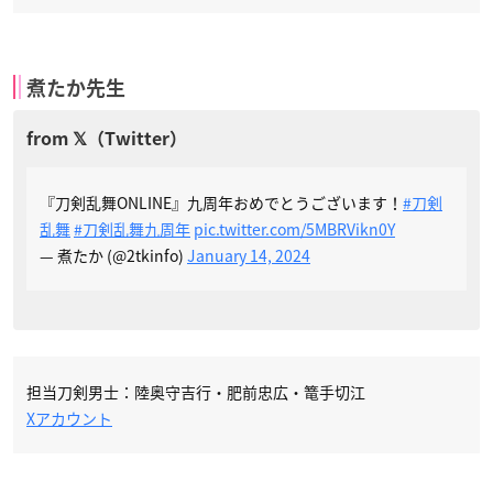
煮たか先生
『刀剣乱舞ONLINE』九周年おめでとうございます！
#刀剣
乱舞
#刀剣乱舞九周年
pic.twitter.com/5MBRVikn0Y
— 煮たか (@2tkinfo)
January 14, 2024
担当刀剣男士：陸奥守吉行・肥前忠広・篭手切江
Xアカウント