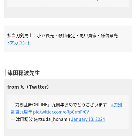
担当刀剣男士：小豆長光・歌仙兼定・亀甲貞宗・謙信景光
Xアカウント
津田穂波先生
「刀剣乱舞ONLINE」九周年おめでとうございます！
#刀剣
乱舞九周年
pic.twitter.com/oRpCrmFr0V
— 津田穂波 (@tsuda_honami)
January 13, 2024