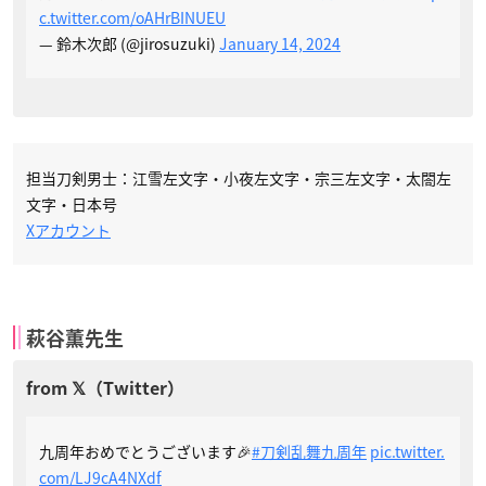
c.twitter.com/oAHrBINUEU
— 鈴木次郎 (@jirosuzuki)
January 14, 2024
担当刀剣男士：江雪左文字・小夜左文字・宗三左文字・太閤左
文字・日本号
Xアカウント
萩谷薫先生
九周年おめでとうございます🎉
#刀剣乱舞九周年
pic.twitter.
com/LJ9cA4NXdf