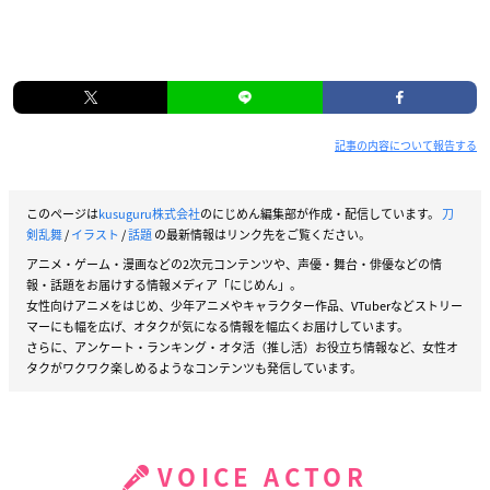
記事の内容について報告する
このページは
kusuguru株式会社
のにじめん編集部が作成・配信しています。
刀
剣乱舞
/
イラスト
/
話題
の最新情報はリンク先をご覧ください。
アニメ・ゲーム・漫画などの2次元コンテンツや、声優・舞台・俳優などの情
報・話題をお届けする情報メディア「にじめん」。
女性向けアニメをはじめ、少年アニメやキャラクター作品、VTuberなどストリー
マーにも幅を広げ、オタクが気になる情報を幅広くお届けしています。
さらに、アンケート・ランキング・オタ活（推し活）お役立ち情報など、女性オ
タクがワクワク楽しめるようなコンテンツも発信しています。
VOICE ACTOR