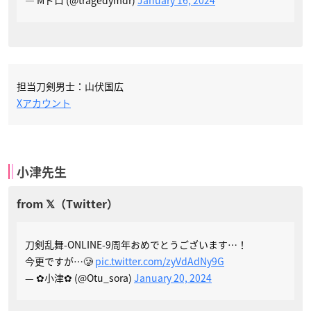
担当刀剣男士：山伏国広
Xアカウント
小津先生
刀剣乱舞-ONLINE-9周年おめでとうございます…！
今更ですが…🥲
pic.twitter.com/zyVdAdNy9G
— ✿小津✿ (@Otu_sora)
January 20, 2024