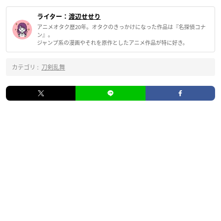
ライター：
渡辺せせり
アニメオタク歴20年。オタクのきっかけになった作品は『名探偵コナ
ン』。
ジャンプ系の漫画やそれを原作としたアニメ作品が特に好き。
カテゴリ :
刀剣乱舞