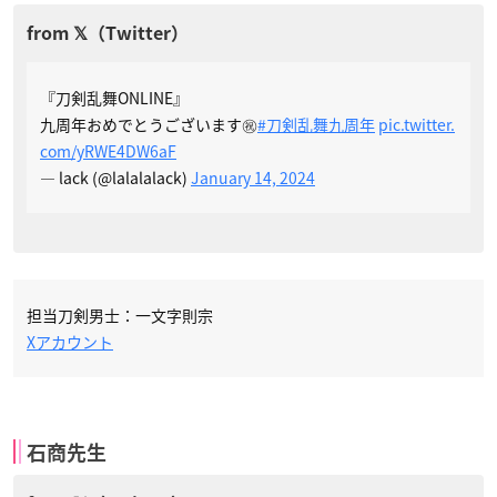
『刀剣乱舞ONLINE』
九周年おめでとうございます㊗️
#刀剣乱舞九周年
pic.twitter.
com/yRWE4DW6aF
— lack (@lalalalack)
January 14, 2024
担当刀剣男士：一文字則宗
Xアカウント
石商先生