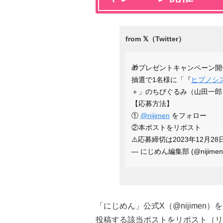
🎁プレゼントキャンペーン開
抽選で1名様に「『
ヒプノシ
＋」のちびぐるみ（山田一郎
【応募方法】
①
@nijimen
をフォロー
②本ポストをリポスト
⚠️応募締切は2023年12月28
— にじめん編集部 (@nijimen
「にじめん」公式X（@nijimen）を
投稿する該当ポストをリポスト（リ