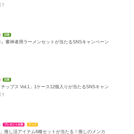
催！
話題
舞』審神者用ラーメンセットが当たるSNSキャンペーン
話題
チップス Vol.1」1ケース12個入りが当たるSNSキャン
催！
プレゼント企画
グッズ
NS」推し活アイテム6種セットが当たる！推しのメンカ