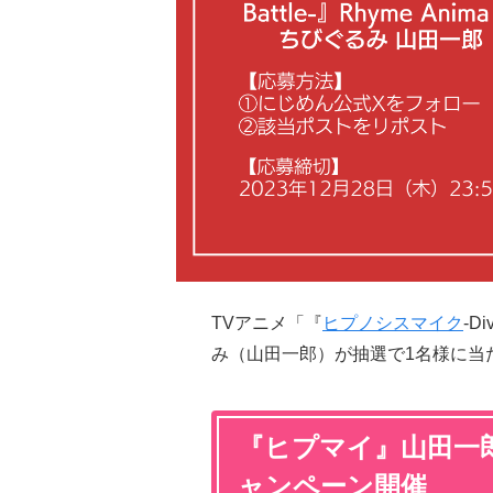
TVアニメ「『
ヒプノシスマイク
-D
み（山田一郎）が抽選で1名様に当
『ヒプマイ』山田一
ャンペーン開催