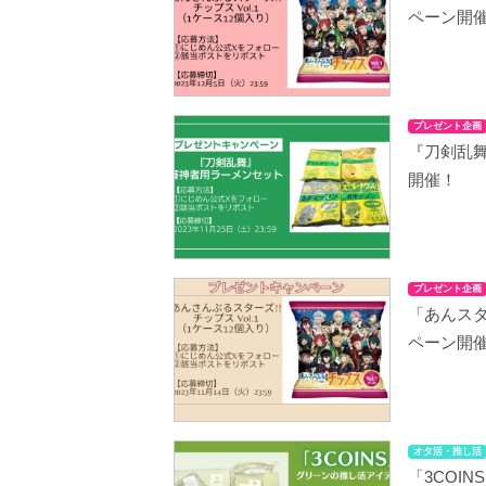
ペーン開
プレゼント企画
『刀剣乱
開催！
プレゼント企画
「あんスタ
ペーン開
オタ活・推し活
「3COI