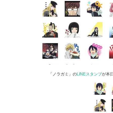
「ノラガミ」の
LINEスタンプ
が本