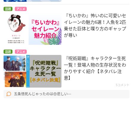
話題
アニメ
『ちいかわ』怖いのに可愛いセ
イレーンの魅力6選！人魚を2匹
乗せた巨体と喋り方のギャップ
が尊い
話題
アニメ
『呪術廻戦』キャラクター生死
一覧！登場人物の生存状況をわ
かりやすく紹介【ネタバレ注
意】
5コメント
五条悟死んじゃったのは😞悲しい⋯