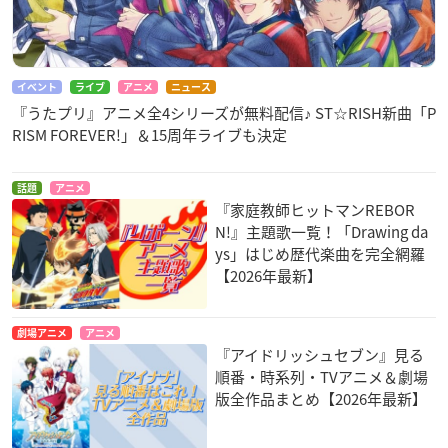
イベント
ライブ
アニメ
ニュース
『うたプリ』アニメ全4シリーズが無料配信♪ ST☆RISH新曲「P
RISM FOREVER!」＆15周年ライブも決定
話題
アニメ
『家庭教師ヒットマンREBOR
N!』主題歌一覧！「Drawing da
ys」はじめ歴代楽曲を完全網羅
【2026年最新】
劇場アニメ
アニメ
『アイドリッシュセブン』見る
順番・時系列・TVアニメ＆劇場
版全作品まとめ【2026年最新】