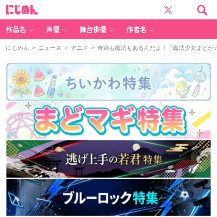
に
じ
め
ん
作品名
声優
舞台俳優
作者名
にじめん
>
ニュース
>
アニメ
> 奇跡も魔法もあるんだよ！『魔法少女まどか