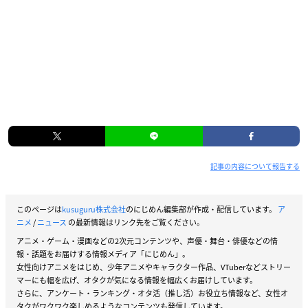
記事の内容について報告する
このページは
kusuguru株式会社
のにじめん編集部が作成・配信しています。
ア
ニメ
/
ニュース
の最新情報はリンク先をご覧ください。
アニメ・ゲーム・漫画などの2次元コンテンツや、声優・舞台・俳優などの情
報・話題をお届けする情報メディア「にじめん」。
女性向けアニメをはじめ、少年アニメやキャラクター作品、VTuberなどストリー
マーにも幅を広げ、オタクが気になる情報を幅広くお届けしています。
さらに、アンケート・ランキング・オタ活（推し活）お役立ち情報など、女性オ
タクがワクワク楽しめるようなコンテンツも発信しています。