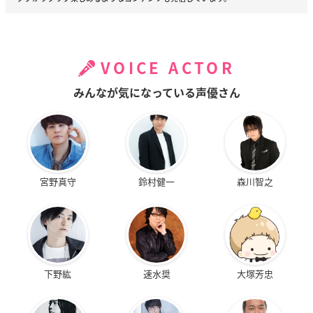
VOICE ACTOR
みんなが気になっている声優さん
宮野真守
鈴村健一
森川智之
下野紘
速水奨
大塚芳忠