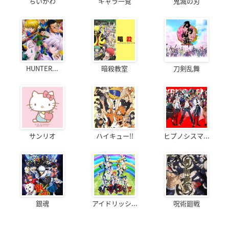
ちいかわ
キャラ一覧
鬼滅の刃
HUNTER...
暗殺教室
刀剣乱舞
サンリオ
ハイキュー!!
ヒプノシスマ...
銀魂
アイドリッシ...
呪術廻戦