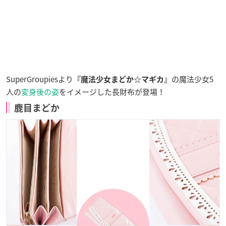
SuperGroupiesより
の魔法少女5
『魔法少女まどか☆マギカ』
人の
変身後の姿
をイメージした長財布が登場！
鹿目まどか