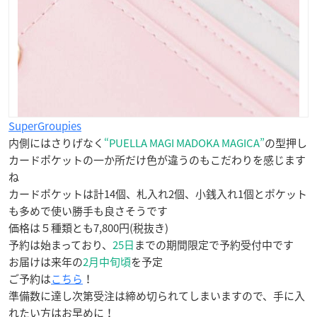
SuperGroupies
内側にはさりげなく
“PUELLA MAGI MADOKA MAGICA”
の型押し
カードポケットの一か所だけ色が違うのもこだわりを感じます
ね
カードポケットは計14個、札入れ2個、小銭入れ1個とポケット
も多めで使い勝手も良さそうです
価格は５種類とも7,800円(税抜き)
予約は始まっており、
25日
までの期間限定で予約受付中です
お届けは来年の
2月中旬頃
を予定
ご予約は
こちら
！
準備数に達し次第受注は締め切られてしまいますので、手に入
れたい方はお早めに！