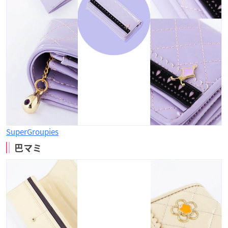
SuperGroupies
巴マミ