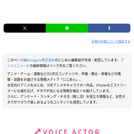
記事の内容について報告する
このページは
kusuguru株式会社
のにじめん編集部が作成・配信しています。
ア
ニメ
/
ニュース
の最新情報はリンク先をご覧ください。
アニメ・ゲーム・漫画などの2次元コンテンツや、声優・舞台・俳優などの情
報・話題をお届けする情報メディア「にじめん」。
女性向けアニメをはじめ、少年アニメやキャラクター作品、VTuberなどストリー
マーにも幅を広げ、オタクが気になる情報を幅広くお届けしています。
さらに、アンケート・ランキング・オタ活（推し活）お役立ち情報など、女性オ
タクがワクワク楽しめるようなコンテンツも発信しています。
VOICE ACTOR