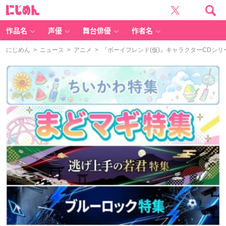
に
じ
め
ん
作品名
声優
舞台俳優
作者名
にじめん
>
ニュース
>
アニメ
> 『ボーイフレンド(仮)』キャラクターCDシリー