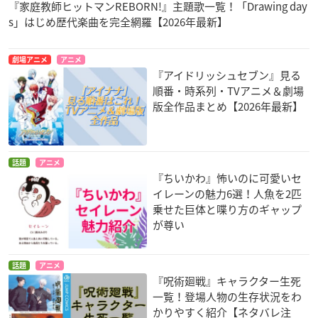
『家庭教師ヒットマンREBORN!』主題歌一覧！「Drawing day
s」はじめ歴代楽曲を完全網羅【2026年最新】
劇場アニメ
アニメ
『アイドリッシュセブン』見る
順番・時系列・TVアニメ＆劇場
版全作品まとめ【2026年最新】
話題
アニメ
『ちいかわ』怖いのに可愛いセ
イレーンの魅力6選！人魚を2匹
乗せた巨体と喋り方のギャップ
が尊い
話題
アニメ
『呪術廻戦』キャラクター生死
一覧！登場人物の生存状況をわ
かりやすく紹介【ネタバレ注