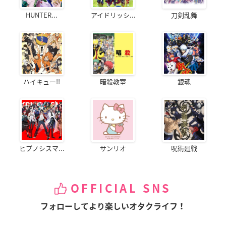
HUNTER...
アイドリッシ...
刀剣乱舞
ハイキュー!!
暗殺教室
銀魂
ヒプノシスマ...
サンリオ
呪術廻戦
OFFICIAL SNS
フォローしてより楽しいオタクライフ！