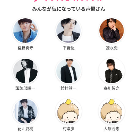
みんなが気になっている声優さん
宮野真守
下野紘
速水奨
諏訪部順一
鈴村健一
森川智之
花江夏樹
村瀬歩
大塚芳忠