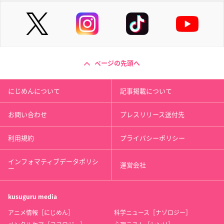
ページの先頭へ
にじめんについて
記事掲載について
お問い合わせ
プレスリリース送付先
利用規約
プライバシーポリシー
インフォマティブデータポリシ
運営会社
ー
kusuguru
media
アニメ情報［にじめん］
科学ニュース［ナゾロジー］