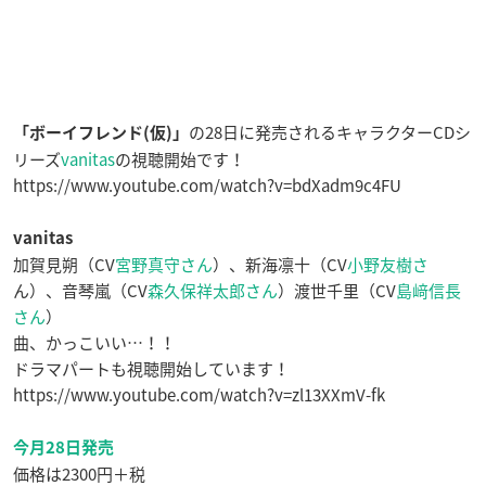
の28日に発売されるキャラクターCDシ
「ボーイフレンド(仮)」
リーズ
vanitas
の視聴開始です！
https://www.youtube.com/watch?v=bdXadm9c4FU
vanitas
加賀見朔（CV
宮野真守さん
）、新海凛十（CV
小野友樹さ
ん）、音琴嵐（CV
森久保祥太郎さん
）渡世千里（CV
島﨑信長
さん
）
曲、かっこいい…！！
ドラマパートも視聴開始しています！
https://www.youtube.com/watch?v=zl13XXmV-fk
今月28日発売
価格は2300円＋税