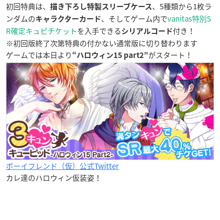
初回特典は、
、5種類から1枚ラ
描き下ろし特製スリーブケース
ンダムの
、そしてゲーム内で
vanitas特別S
キャラクターカード
R確定キュピチケット
を入手できる
付き！
シリアルコード
※初回版終了次第特典の付かない通常版に切り替わります
ゲームでは本日より
がスタート！
“ハロウィン15 part2”
ボーイフレンド（仮）公式Twitter
カレ達のハロウィン仮装姿！