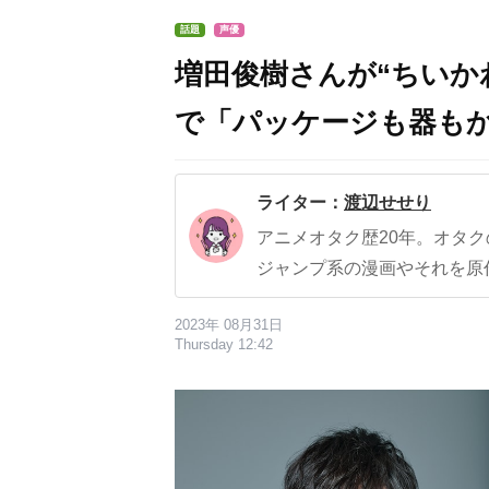
話題
声優
増田俊樹さんが“ちいか
で「パッケージも器も
ライター：
渡辺せせり
アニメオタク歴20年。オタ
ジャンプ系の漫画やそれを原
2023年 08月31日
Thursday 12:42