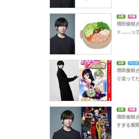
話題
声優
増田俊樹さ
ト……っ
話題
マンガ
増田俊樹さ
り追ってた
話題
声優
増田俊樹さ
すぎる展