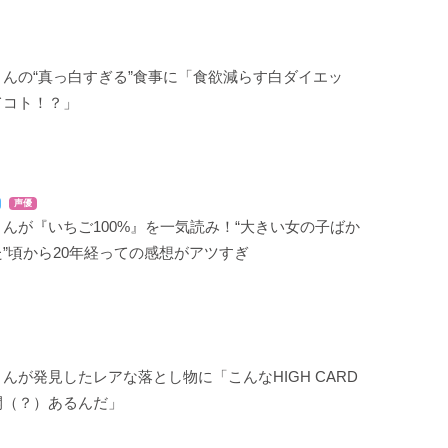
んの“真っ白すぎる”食事に「食欲減らす白ダイエッ
てコト！？」
声優
んが『いちご100%』を一気読み！“大きい女の子ばか
”頃から20年経っての感想がアツすぎ
んが発見したレアな落とし物に「こんなHIGH CARD
開（？）あるんだ」