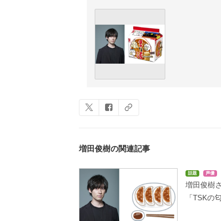
増田俊樹の関連記事
話題
声優
増田俊樹さ
「TSKの