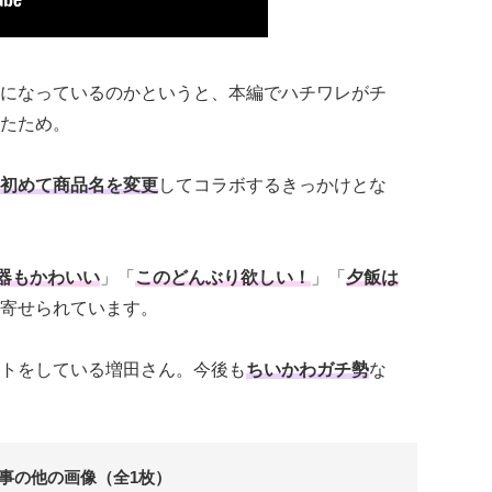
になっているのかというと、本編でハチワレがチ
たため。
初めて商品名を変更
してコラボするきっかけとな
器もかわいい
」「
このどんぶり欲しい！
」「
夕飯は
寄せられています。
トをしている増田さん。今後も
ちいかわガチ勢
な
事の他の画像（全1枚）