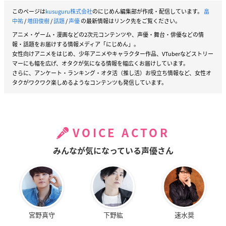
このページは
kusuguru株式会社
のにじめん編集部が作成・配信しています。
畠
中祐
/
増田俊樹
/
話題
/
声優
の最新情報はリンク先をご覧ください。
アニメ・ゲーム・漫画などの2次元コンテンツや、声優・舞台・俳優などの情
報・話題をお届けする情報メディア「にじめん」。
女性向けアニメをはじめ、少年アニメやキャラクター作品、VTuberなどストリー
マーにも幅を広げ、オタクが気になる情報を幅広くお届けしています。
さらに、アンケート・ランキング・オタ活（推し活）お役立ち情報など、女性オ
タクがワクワク楽しめるようなコンテンツも発信しています。
VOICE ACTOR
みんなが気になっている声優さん
宮野真守
下野紘
速水奨