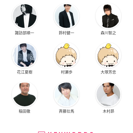
諏訪部順一
鈴村健一
森川智之
花江夏樹
村瀬歩
大塚芳忠
稲田徹
斉藤壮馬
木村昴