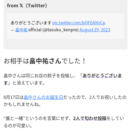
ありがとうございます
pic.twitter.com/bQFEAl6rCp
—
畠中祐
official (@tasuku_kenpro)
August 29, 2023
お相手は
でした！
畠中祐さん
畠中さんは同じお店の餃子を投稿し、「
ありがとうございま
」と添えています。
す
8月17日は
畠中さんのお誕生日
だったので、2人でお祝いしたの
かもしれませんね。
“誰と一緒”というのを言葉にせず、
をしてい
2人で匂わせ投稿
るのが可愛い。