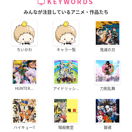
KEYWORDS
みんなが注目しているアニメ・作品たち
ちいかわ
キャラ一覧
鬼滅の刃
HUNTER...
アイドリッシ...
刀剣乱舞
ハイキュー!!
暗殺教室
銀魂