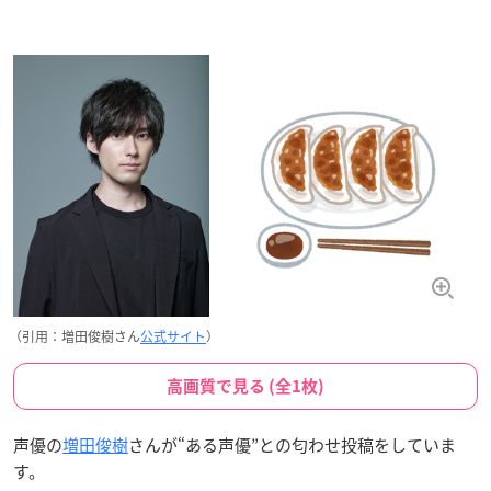
（引用：増田俊樹さん
公式サイト
）
高画質で見る (全1枚)
声優の
増田俊樹
さんが“ある声優”との匂わせ投稿をしていま
す。