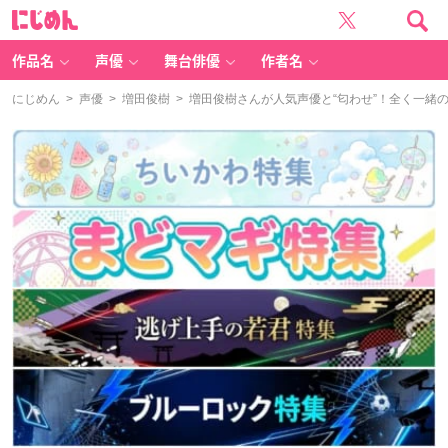
に
じ
め
ん
作品名
声優
舞台俳優
作者名
にじめん
>
声優
>
増田俊樹
> 増田俊樹さんが人気声優と“匂わせ”！全く一緒