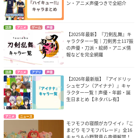
ン・アニメ声優つきで全紹介
話題
アニメ
ゲーム
声優
【2025年最新】『刀剣乱舞』キ
ャラクター一覧｜刀剣男士117振
の声優・刀派・絵師・アニメ情
報などを完全網羅
話題
アニメ
アプリ
声優
【2026年最新版】『アイドリッ
シュセブン（アイナナ）』キャ
ラクター一覧！声優・年齢・誕
生日まとめ【ネタバレ有】
アニメ
ニュース
モフモフの寝顔がカワイイ♪『こ
まどり モフモフパレード』全16
キャラ＆小野賢章ら声優解禁！