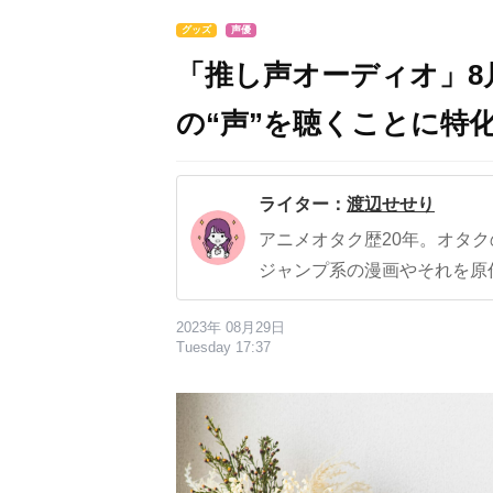
グッズ
声優
「推し声オーディオ」8
の“声”を聴くことに特
ライター：
渡辺せせり
アニメオタク歴20年。オタ
ジャンプ系の漫画やそれを原
2023年 08月29日
Tuesday 17:37