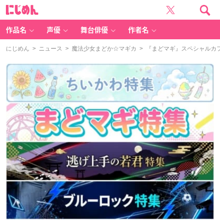
に
じ
め
ん
作品名
声優
舞台俳優
作者名
にじめん
>
ニュース
>
魔法少女まどか☆マギカ
> 『まどマギ』スペシャルカ