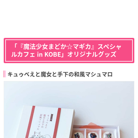
「『魔法少女まどか☆マギカ』スペシャ
ルカフェ in KOBE」オリジナルグッズ
キュゥべえと魔女と手下の和風マシュマロ