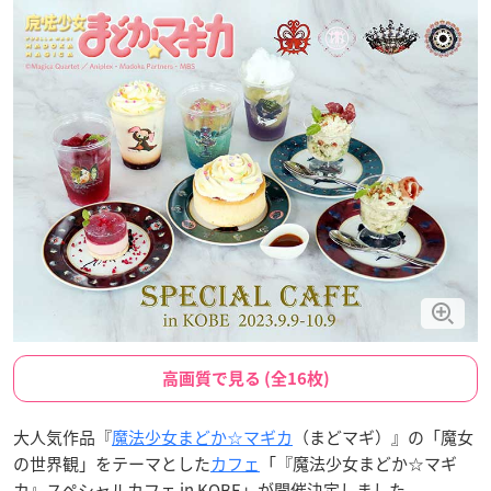
高画質で見る (全16枚)
大人気作品『
魔法少女まどか☆マギカ
（まどマギ）』の「魔女
の世界観」をテーマとした
カフェ
「『魔法少女まどか☆マギ
カ』スペシャルカフェ in KOBE」が開催決定しました。